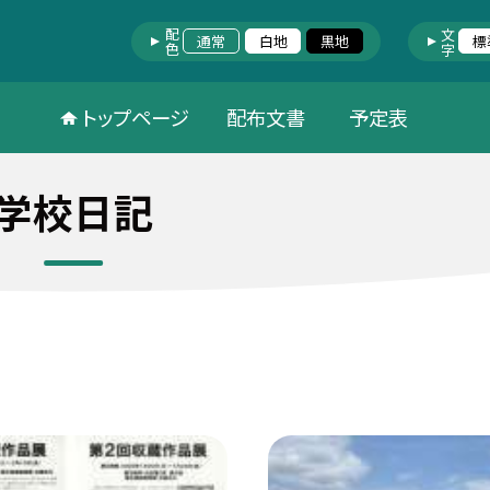
配色
文字
通常
白地
黒地
標
トップページ
配布文書
予定表
学校日記