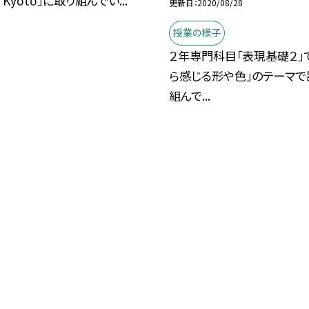
r Kyoto」に取り組んでい...
更新日
2020/08/28
授業の様子
２年専門科目「表現基礎２」
ら感じる形や色」のテーマで
組んで...