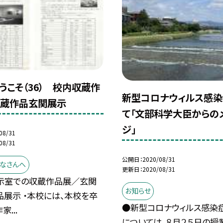
うこそ（36） 校内収蔵作
新型コロナウィルス感染
収蔵作品玄関展示
て「文部科学大臣からの
ジ」
08/31
08/31
公開日
2020/08/31
なさんへ
更新日
2020/08/31
示室での収蔵作品展／玄関
お知らせ
展示 ・本校には、本校を卒
●新型コロナウィルス感染
...
については，８月２５日の授