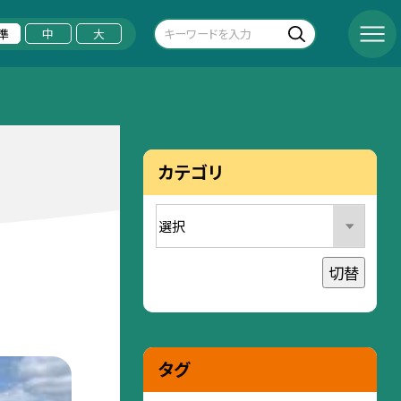
準
中
大
カテゴリ
切替
タグ