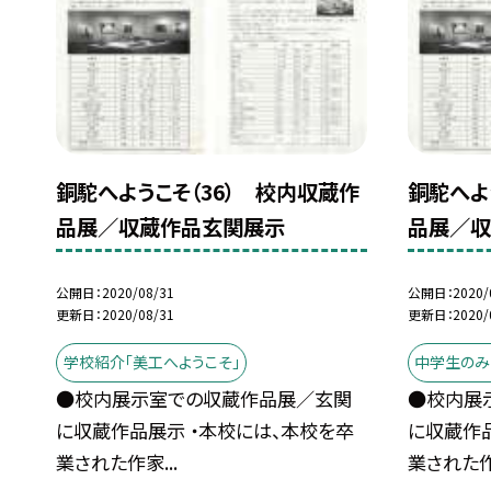
銅駝へようこそ（36） 校内収蔵作
銅駝へよ
品展／収蔵作品玄関展示
品展／
公開日
2020/08/31
公開日
2020/
更新日
2020/08/31
更新日
2020/
学校紹介「美工へようこそ」
中学生のみ
●校内展示室での収蔵作品展／玄関
●校内展
に収蔵作品展示 ・本校には、本校を卒
に収蔵作品
業された作家...
業された作家