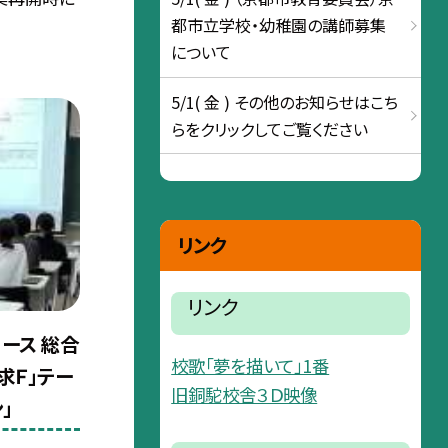
都市立学校・幼稚園の講師募集
について
5/1( 金 ) その他のお知らせはこち
らをクリックしてご覧ください
リンク
リンク
ース 総合
校歌「夢を描いて」1番
求Ｆ」テー
旧銅駝校舎３Ｄ映像
」