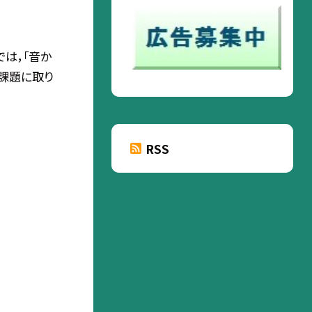
では，「音か
課題に取り
RSS