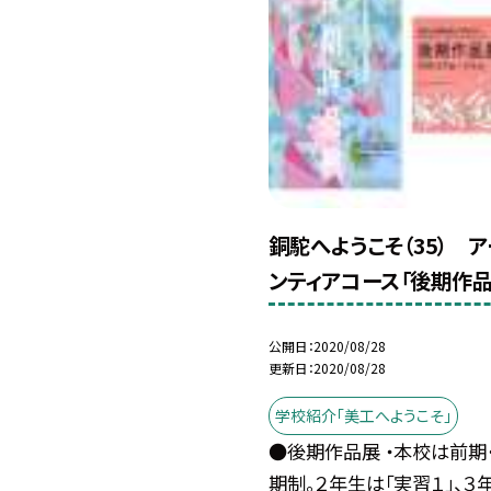
銅駝へようこそ（35） 
ンティアコース「後期作品
公開日
2020/08/28
更新日
2020/08/28
学校紹介「美工へようこそ」
●後期作品展 ・本校は前期
期制。２年生は「実習１」、３