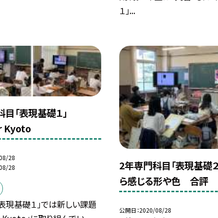
１」...
科目「表現基礎１」
 Kyoto
08/28
2年専門科目「表現基礎２
08/28
ら感じる形や色 合評
「表現基礎１」では新しい課題
公開日
2020/08/28