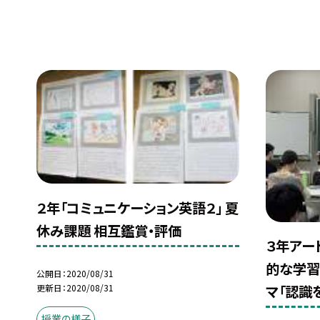
２年「コミュニケーション英語２」 夏
休み課題 相互鑑賞・評価
３年アー
的な学習
公開日
2020/08/31
更新日
2020/08/31
マ「認識
授業の様子