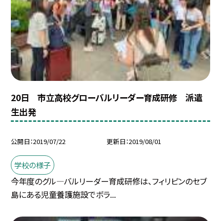
20日 市立高校グローバルリーダー育成研修 派遣
生出発
公開日
2019/07/22
更新日
2019/08/01
学校の様子
今年度のグル—バルリーダー育成研修は、フィリピンのセブ
島にある児童養護施設でボラ...