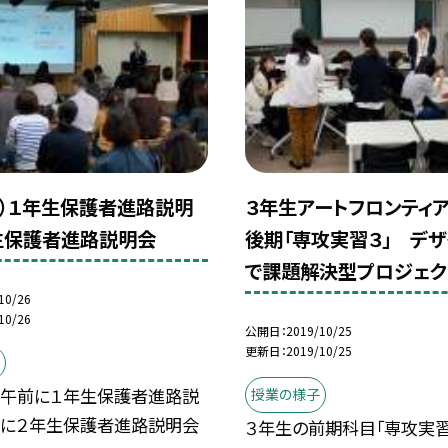
土）１年生保護者進路説明
３年生アートフロンティ
生保護者進路説明会
後期「専攻実習３」 デ
で課題解決型プロジェク
10/26
10/26
公開日
2019/10/25
更新日
2019/10/25
土）午前に１年生保護者進路説
授業の様子
後に２年生保護者進路説明会
３年生の前期科目「専攻実習