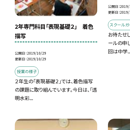
公開日
2019/
更新日
2019/
スクールガ
2年専門科目「表現基礎２」 着色
お待たせし
描写
ールの申
回は中学..
公開日
2019/10/29
更新日
2019/10/29
授業の様子
２年生の「表現基礎２」では、着色描写
の課題に取り組んでいます。今日は、「透
明水彩...