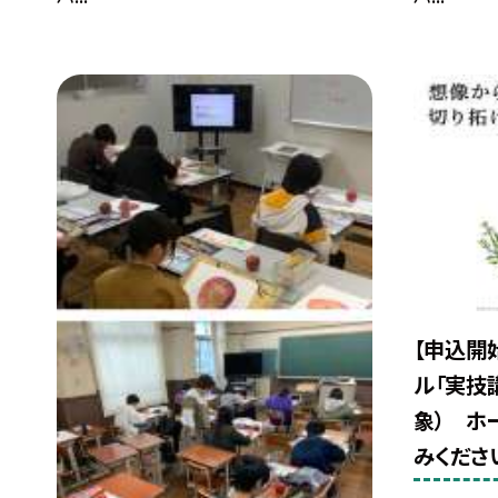
【申込開
ル「実技
象） ホ
みくださ