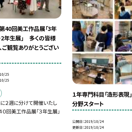
 第40回美工作品展「3年
１・2年生展」 多くの皆様
、ご観覧ありがとうござい
10/25
10/25
１年専門科目「造形表現
旬に２週に分けて開催いたし
分野スタート
４０回美工作品展「３年生展」
公開日
2019/10/24
更新日
2019/10/24