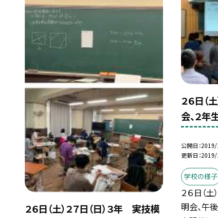
２６日（
会、２年
公開日
2019/
更新日
2019/
学校の様子
２６日（
明会、午
２６日（土）２７日（日）３年 実技模