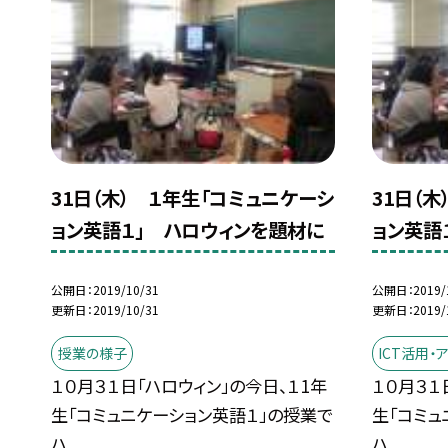
31日（木） １年生「コミュニケーシ
31日（
ョン英語１」 ハロウィンを題材に
ョン英語
公開日
2019/10/31
公開日
2019/
更新日
2019/10/31
更新日
2019/
授業の様子
ICT活用
１０月３１日「ハロウィン」の今日、１1年
１０月３１
生「コミュニケーション英語１」の授業で
生「コミュ
ハ...
ハ...