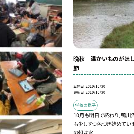
晩秋 温かいものがほし
節
公開日
2019/10/30
更新日
2019/10/30
学校の様子
10月も明日で終わり。鴨川
も少しずつ色づき始めていま
の朝は水...