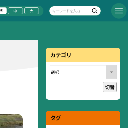
準
中
大
カテゴリ
切替
タグ