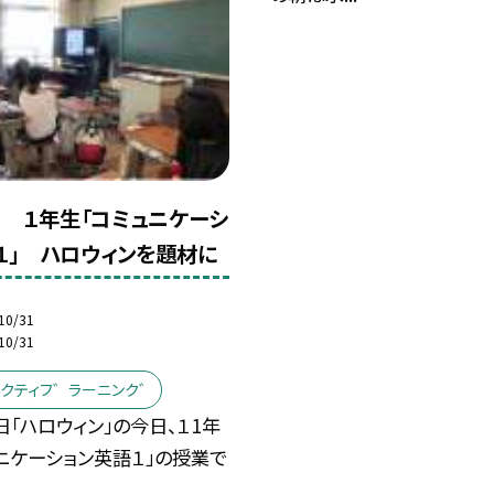
木） １年生「コミュニケーシ
１」 ハロウィンを題材に
10/31
10/31
・アクティフ゛ラーニンク゛
日「ハロウィン」の今日、１1年
ニケーション英語１」の授業で