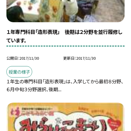
１年専門科目「造形表現」 後期は２分野を並行履修し
ています。
公開日
2017/11/30
更新日
2017/11/30
授業の様子
１年生の専門科目「造形表現」は、入学してから最初８分野、
６月中旬３分野選択、後期...