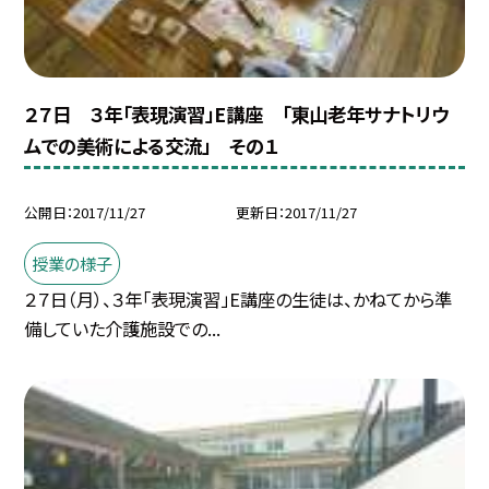
２７日 ３年「表現演習」E講座 「東山老年サナトリウ
ムでの美術による交流」 その１
公開日
2017/11/27
更新日
2017/11/27
授業の様子
２７日（月）、３年「表現演習」E講座の生徒は、かねてから準
備していた介護施設での...