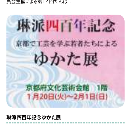
員会主催による第１４回たんば...
琳派四百年記念ゆかた展