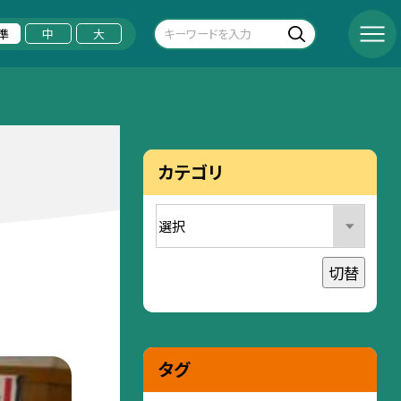
準
中
大
カテゴリ
切替
タグ