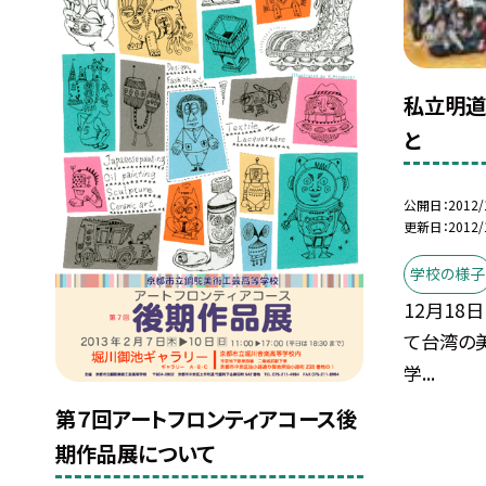
私立明道
と
公開日
2012/
更新日
2012/
学校の様子
12月18日
て台湾の
学...
第７回アートフロンティアコース後
期作品展について