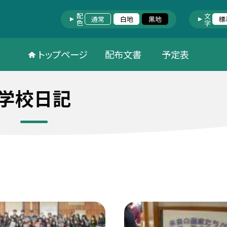
配色
文字
通常
白地
黒地
標
トップページ
配布文書
予定表
学校日記