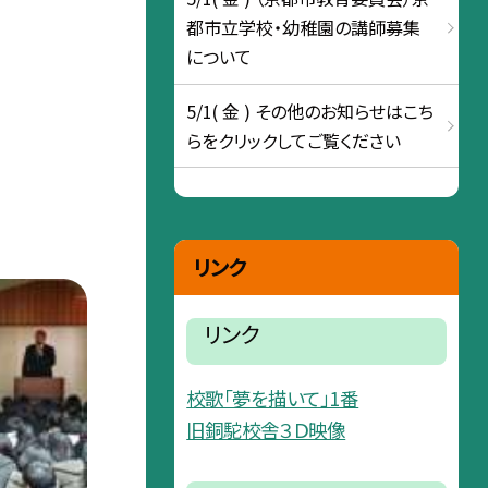
都市立学校・幼稚園の講師募集
について
5/1( 金 ) その他のお知らせはこち
らをクリックしてご覧ください
リンク
リンク
校歌「夢を描いて」1番
旧銅駝校舎３Ｄ映像