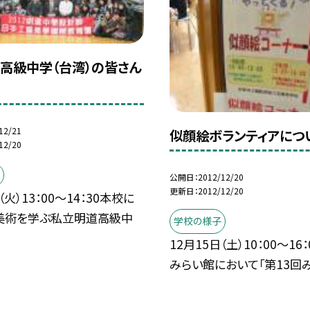
高級中学（台湾）の皆さん
12/21
似顔絵ボランティアにつ
12/20
公開日
2012/12/20
更新日
2012/12/20
（火）13：00〜14：30本校に
美術を学ぶ私立明道高級中
学校の様子
12月15日（土）10：00〜16：
みらい館において「第13回みら