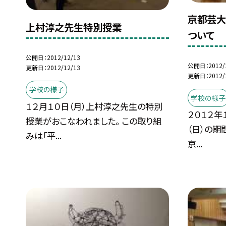
京都芸大
上村淳之先生特別授業
ついて
公開日
2012/12/13
公開日
2012/
更新日
2012/12/13
更新日
2012/
学校の様子
学校の様子
１２月１０日（月）上村淳之先生の特別
２０１２年
授業がおこなわれました。 この取り組
（日）の期
みは「平...
京...