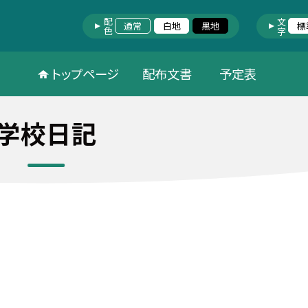
配色
文字
通常
白地
黒地
標
トップページ
配布文書
予定表
学校日記