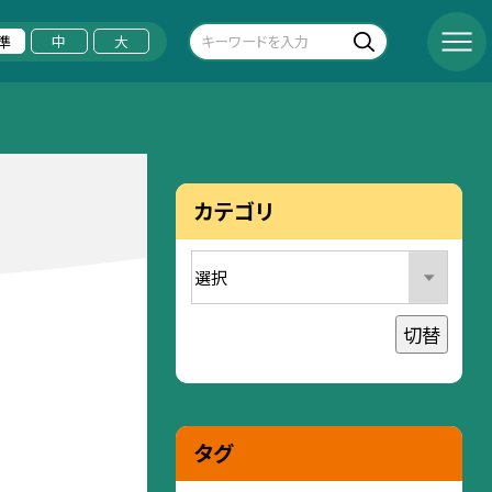
準
中
大
カテゴリ
切替
タグ