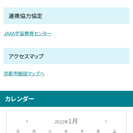
連携協力協定
JAXA宇宙教育センター
アクセスマップ
京都市施設マップへ
カレンダー
1月
2022年
日
月
火
水
木
金
土