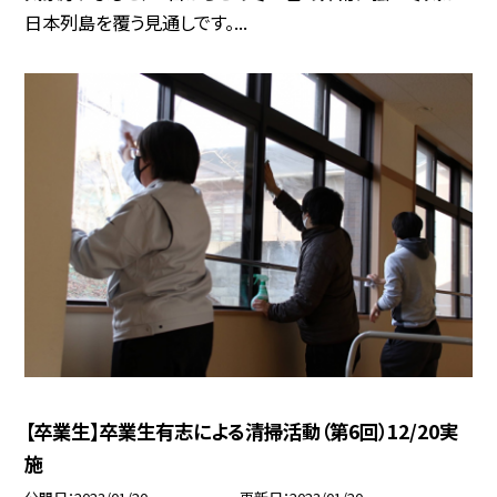
日本列島を覆う見通しです。...
【卒業生】卒業生有志による清掃活動（第6回）12/20実
施