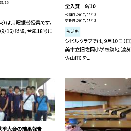
09/15
全入賞 9/10
公開日
2017/09/13
更新日
2017/09/13
（火）は月曜振替授業です。
9/16）以降，台風18号に
部活動
シビルクラブでは，9月10日（日
美市立旧佐岡小学校跡地（高
佐山田）を...
】秋季大会の結果報告