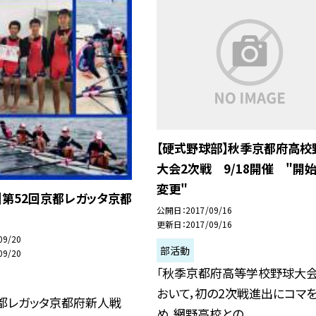
【硬式野球部】秋季京都府高校
大会2次戦 9/18開催 "開
変更"
】第52回京都レガッタ京都
公開日
2017/09/16
更新日
2017/09/16
09/20
部活動
09/20
「秋季京都府高等学校野球大会
おいて，初の2次戦進出にコマ
京都レガッタ京都府新人戦
め，網野高校との...