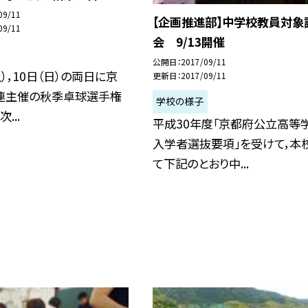
09/11
【企画推進部】中学校教員対象
09/11
会 9/13開催
公開日
2017/09/11
土），10日（日）の両日に京
更新日
2017/09/11
連主催の秋季卓球選手権
学校の様子
...
平成30年度「京都府公立高等
入学者選抜要項」を受けて，本
て下記のとおり中...