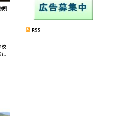
説明
RSS
学校
校に