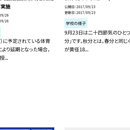
7実施
公開日
2017/09/23
更新日
2017/09/23
09/26
09/26
学校の様子
9月23日は二十四節気のひとつ
27）に予定されている体育
分」です。秋分とは，春分と同じ
により延期となった場合，
が黄径18...
...