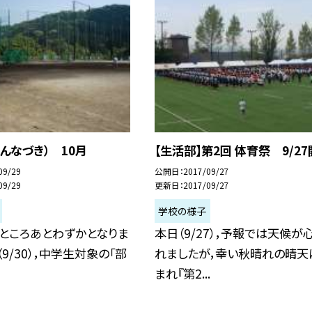
んなづき） 10月
【生活部】第2回 体育祭 9/2
09/29
公開日
2017/09/27
09/29
更新日
2017/09/27
学校の様子
ところあとわずかとなりま
本日（9/27），予報では天候が
（9/30），中学生対象の「部
れましたが，幸い秋晴れの晴天
まれ『第2...