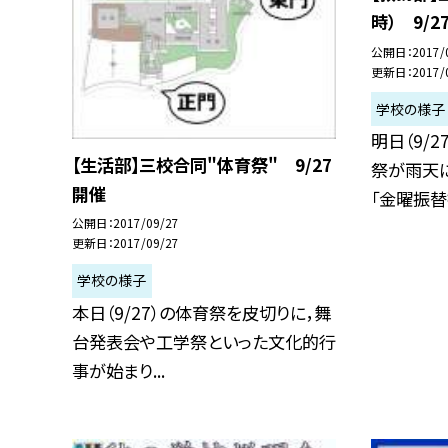
時） 9/2
公開日
2017/
更新日
2017/
学校の様子
明日（9/
【生活部】三校合同"体育祭" 9/27
祭が雨天
開催
「金曜振替授
公開日
2017/09/27
更新日
2017/09/27
学校の様子
本日（9/27）の体育祭を皮切りに，舞
台発表会や工学祭といった文化的行
事が始まり...