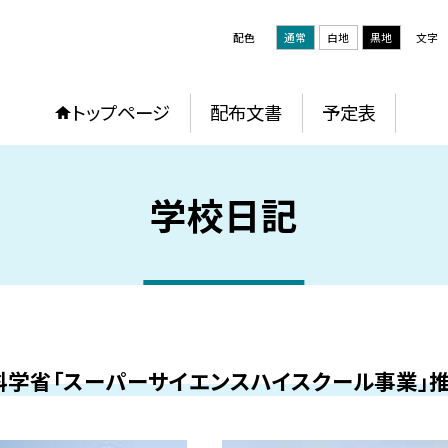
配色
通常
白地
黒地
文字
トップページ
配布文書
予定表
学校日記
科学省「スーパーサイエンスハイスクール事業」推