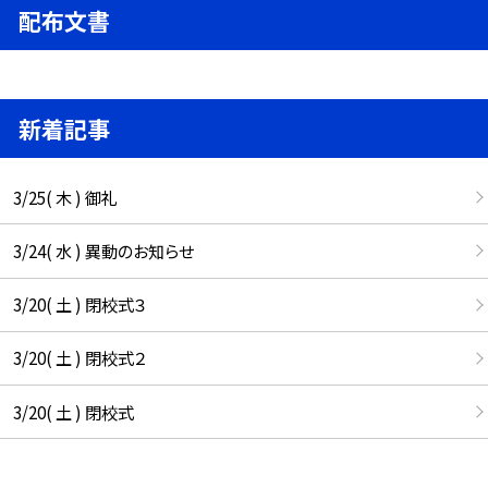
配布文書
新着記事
3/25( 木 ) 御礼
3/24( 水 ) 異動のお知らせ
3/20( 土 ) 閉校式３
3/20( 土 ) 閉校式２
3/20( 土 ) 閉校式