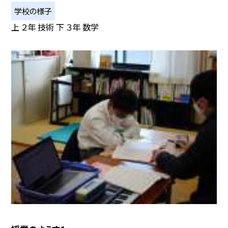
学校の様子
上 ２年 技術 下 ３年 数学