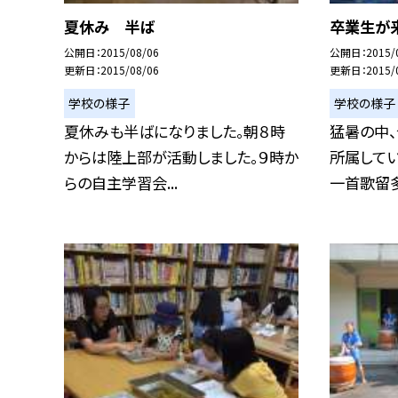
夏休み 半ば
卒業生が来
公開日
2015/08/06
公開日
2015/
更新日
2015/08/06
更新日
2015/
学校の様子
学校の様子
夏休みも半ばになりました。朝８時
猛暑の中
からは陸上部が活動しました。９時か
所属して
らの自主学習会...
一首歌留多