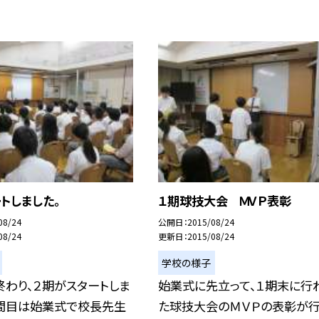
トしました。
１期球技大会 ＭＶＰ表彰
08/24
公開日
2015/08/24
08/24
更新日
2015/08/24
学校の様子
わり、２期がスタートしま
始業式に先立って、１期末に行
時間目は始業式で校長先生
た球技大会のＭＶＰの表彰が