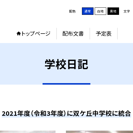
配色
通常
白地
黒地
文字
トップページ
配布文書
予定表
学校日記
2021年度（令和3年度）に双ケ丘中学校に統合