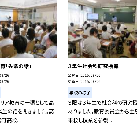
育「先輩の話」
３年生社会科研究授業
08/26
公開日
2015/08/26
08/26
更新日
2015/08/26
学校の様子
ャリア教育の一環として高
３限は３年生で社会科の研究
業生の話を聞きました。高
ありました。教育委員会から主
野高校...
来校し授業を参観...