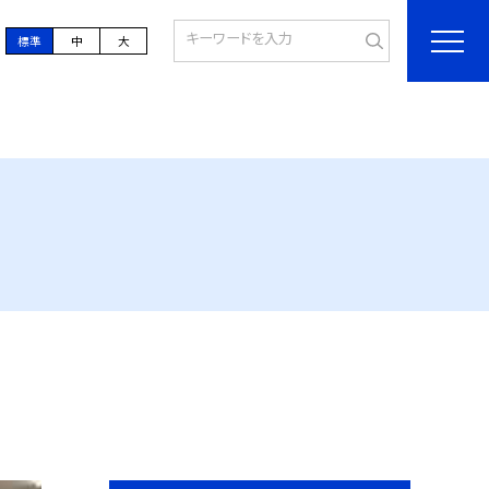
標準
中
大