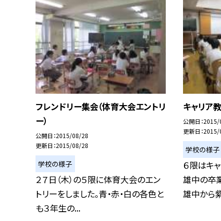
フレンドリー集会（体育大会エントリ
キャリア教
ー）
公開日
2015/
更新日
2015/
公開日
2015/08/28
更新日
2015/08/28
学校の様子
学校の様子
６限はキ
２７日（木）の５限に体育大会のエン
雄中の卒
トリーをしました。青・赤・白の各色と
雄中から紫
も３年生の...