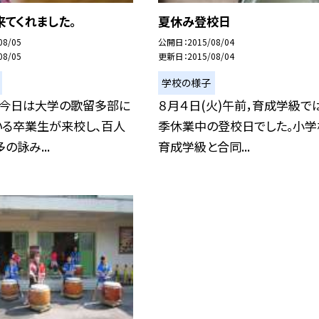
てくれました。
夏休み登校日
08/05
公開日
2015/08/04
08/05
更新日
2015/08/04
学校の様子
、今日は大学の歌留多部に
８月４日(火)午前，育成学級で
いる卒業生が来校し、百人
季休業中の登校日でした。小学
の詠み...
育成学級と合同...