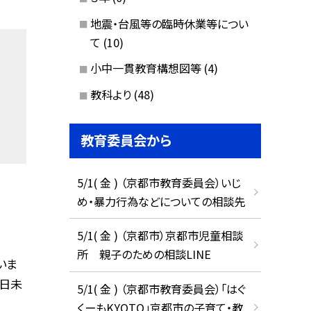
地震・台風等の臨時休業等につい
て
(10)
小中一貫教育構想図等
(4)
教科より
(48)
教育委員会から
5/1( 金 ) （京都市教育委員会）いじ
め・暴力行為などについての相談先
5/1( 金 ) （京都市）京都市児童相談
所 親子のための相談LINE
いま
6日未
5/1( 金 ) （京都市教育委員会）「はぐ
くーもKYOTO」京都市の子育て・教