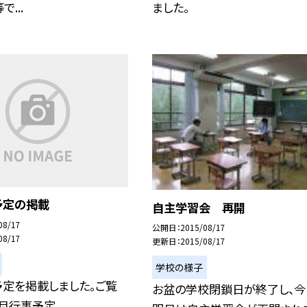
で...
ました。
予定の掲載
自主学習会 再開
08/17
公開日
2015/08/17
08/17
更新日
2015/08/17
学校の様子
予定を掲載しました。ご覧
お盆の学校閉鎖日が終了し、今
９月行事予定