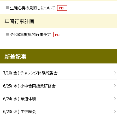
生徒心得の見直しについて
PDF
年間行事計画
令和8年度年間行事予定
PDF
新着記事
7/10( 金 ) チャレンジ体験報告会
6/25( 木 ) 小中合同授業研修会
6/24( 水 ) 華道体験
6/23( 火 ) 生徒総会