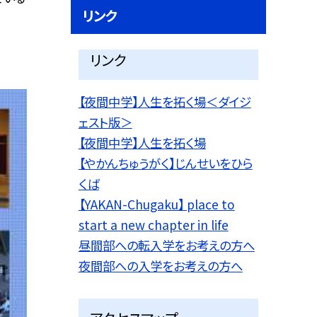
リンク
リンク
【夜間中学】人生を拓く場＜ダイジ
ェスト版＞
【夜間中学】人生を拓く場
【やかんちゅうがく】じんせいをひら
くば
【YAKAN-Chugaku】 place to
start a new chapter in life
昼間部への転入学をお考えの方へ
夜間部への入学をお考えの方へ