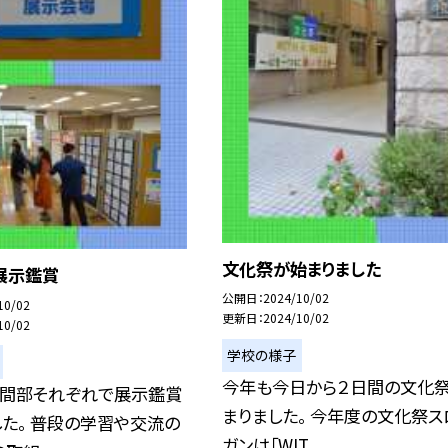
文化祭が始まりました
展示鑑賞
公開日
2024/10/02
10/02
更新日
2024/10/02
10/02
学校の様子
今年も今日から２日間の文化
夜間部それぞれで展示鑑賞
まりました。 今年度の文化祭ス
た。 普段の学習や交流の
ガンは「WIT...