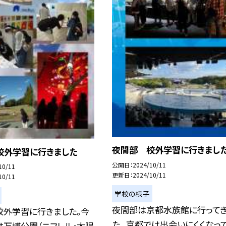
夜間部 校外学習に行きまし
校外学習に行きました
公開日
2024/10/11
10/11
更新日
2024/10/11
10/11
学校の様子
夜間部は京都水族館に行って
校外学習に行きました。今
た。 京都では出会いにくくなっ
は万博公園（ニフレル・太陽