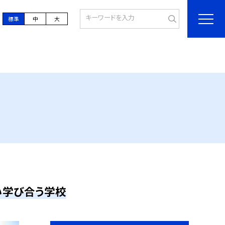
標準
中
大
い学び合う学校