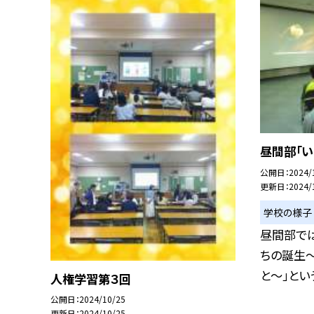
昼間部「
公開日
2024/
更新日
2024/
学校の様子
昼間部では
ちの誕生
と〜」という.
人権学習第３回
公開日
2024/10/25
更新日
2024/10/25