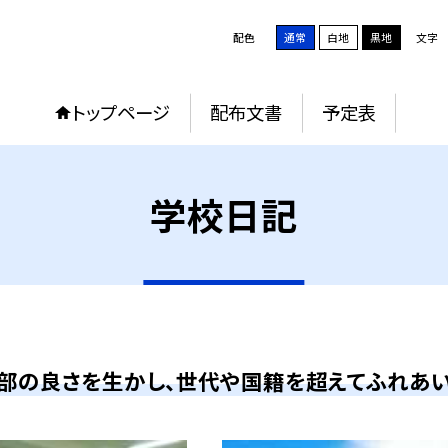
配色
通常
白地
黒地
文字
トップページ
配布文書
予定表
学校日記
部の良さを生かし、世代や国籍を超えてふれあ