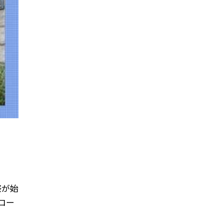
祭が始
ロー