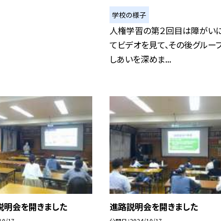
学校の様子
人権学習の第２回目は障がい
てビデオを見て、その後グルー
しあいを深めま...
説明会を開きました
進路説明会を開きました
10/17
公開日
2024/10/17