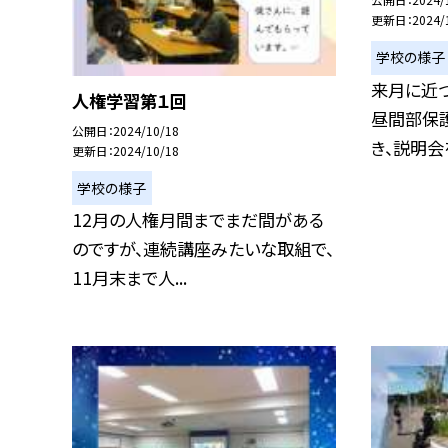
更新日
2024/
学校の様子
来月に近
人権学習第１回
昼間部保
公開日
2024/10/18
き、説明会を
更新日
2024/10/18
学校の様子
12月の人権月間までまだ間がある
のですが、連続講座みたいな取組で、
11月末まで人...