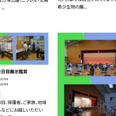
希少生物の展...
..
２日目展示鑑賞
10/04
10/04
目、保護者、ご家族、地域
んなどにお越しいただい