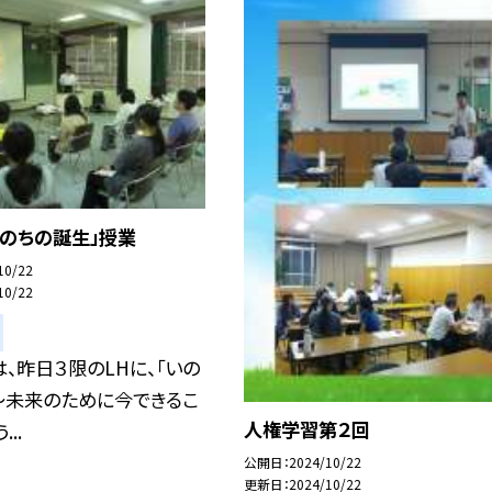
いのちの誕生」授業
10/22
10/22
、昨日３限のLHに、「いの
〜未来のために今できるこ
人権学習第２回
..
公開日
2024/10/22
更新日
2024/10/22