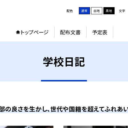
配色
通常
白地
黒地
文字
トップページ
配布文書
予定表
学校日記
部の良さを生かし、世代や国籍を超えてふれあ