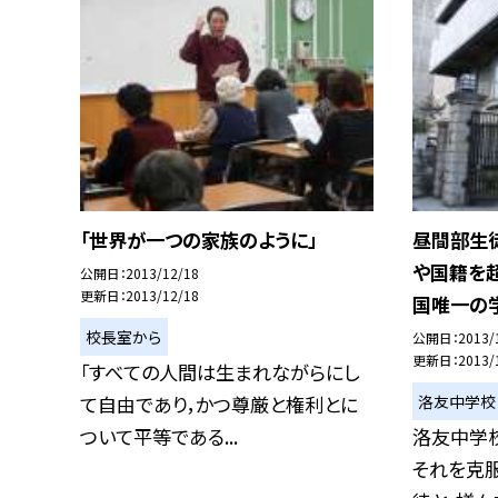
「世界が一つの家族のように」
昼間部生
や国籍を
公開日
2013/12/18
更新日
2013/12/18
国唯一の
校長室から
公開日
2013/
更新日
2013/
「すべての人間は生まれながらにし
洛友中学校
て自由であり，かつ尊厳と権利とに
ついて平等である...
洛友中学
それを克