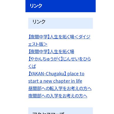
リンク
リンク
【夜間中学】人生を拓く場＜ダイジ
ェスト版＞
【夜間中学】人生を拓く場
【やかんちゅうがく】じんせいをひら
くば
【YAKAN-Chugaku】 place to
start a new chapter in life
昼間部への転入学をお考えの方へ
夜間部への入学をお考えの方へ