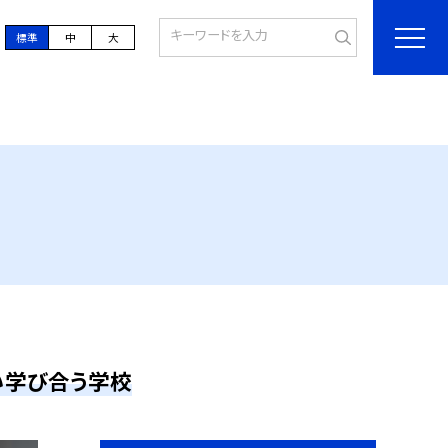
標準
中
大
い学び合う学校