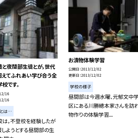
お漬物体験学習
徒と夜間部生徒とが，世代
公開日
2013/12/02
超えてふれあい学び合う全
更新日
2013/12/02
学校です。
学校の様子
12/16
昼間部は今週水曜、元郁文中
12/16
区にある川勝總本家さんを訪れ
とは…
物作りの体験学習...
校は，不登校を経験したが
服しようとする昼間部の生