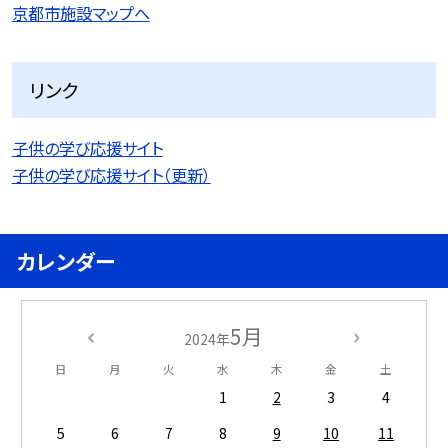
京都市施設マップへ
リンク
子供の学び応援サイト
子供の学び応援サイト（更新）
カレンダー
5月
2024年
日
月
火
水
木
金
土
1
2
3
4
5
6
7
8
9
10
11