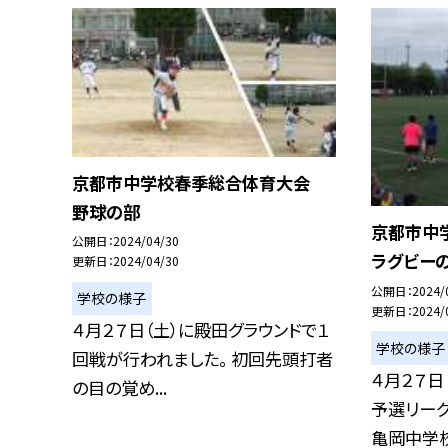
京都市中学校春季総合体育大会
野球の部
京都市中
公開日
2024/04/30
ラグビー
更新日
2024/04/30
公開日
2024/
学校の様子
更新日
2024/
４月２７日（土）に殿田グラウンドで１
学校の様子
回戦が行われました。 初回先頭打者
４月２７日
の目の覚め...
予選リー
亀岡中学校.