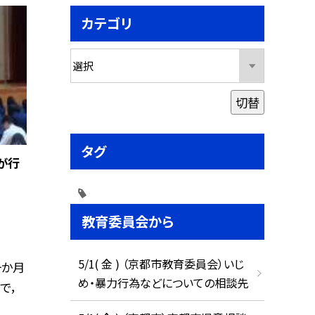
カテゴリ
切替
タグ
が行
教育委員会から
5/1( 金 ) （京都市教育委員会）いじ
一か月
め・暴力行為などについての相談先
で，