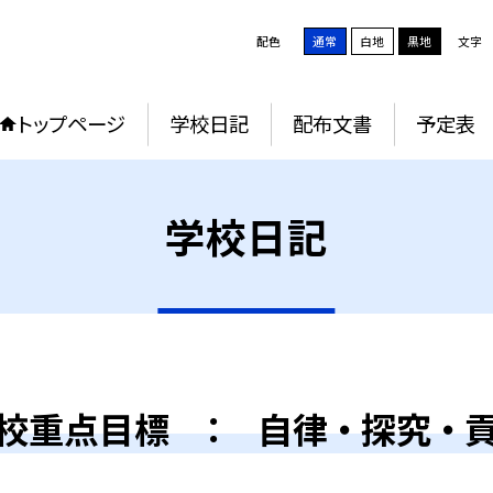
配色
通常
白地
黒地
文字
トップページ
学校日記
配布文書
予定表
学校日記
校重点目標 ： 自律 ・ 探究 ・ 