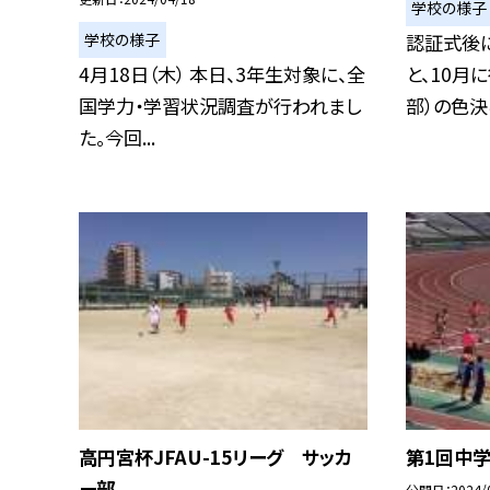
学校の様子
学校の様子
認証式後
4月18日（木） 本日、3年生対象に、全
と、10月
国学力・学習状況調査が行われまし
部）の色決め
た。今回...
高円宮杯JFAU-15リーグ サッカ
第1回中
ー部
公開日
2024/