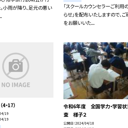
「スクールカウンセラーご利用
。小雨が降り、足元の悪い
らせ」を配布いたしますので、ご
.
をお願いいた...
4・17）
令和6年度 全国学力・学習状
04/19
査 様子２
04/19
公開日
2024/04/18