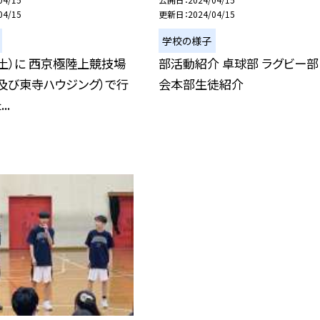
04/15
更新日
2024/04/15
学校の様子
（土）に 西京極陸上競技場
部活動紹介 卓球部 ラグビー部
及び東寺ハウジング）で行
会本部生徒紹介
..