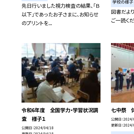
学校の様子
先日行いました視力検査の結果、「Ｂ
図書だより
以下」であったお子さまに、お知らせ
ご一読くださ
のプリントを...
令和6年度 全国学力・学習状況調
七中祭 
査 様子１
公開日
2024/
更新日
2024/
公開日
2024/04/18
更新日
2024/04/18