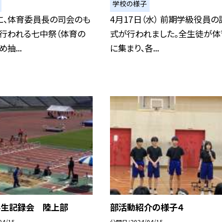
学校の様子
に、体育委員長の司会のも
4月17日（水） 前期学級役員の
に行われる七中祭（体育の
式が行われました。全生徒が体
抽...
に集まり、各...
学生記録会 陸上部
部活動紹介の様子４
04/15
公開日
2024/04/15