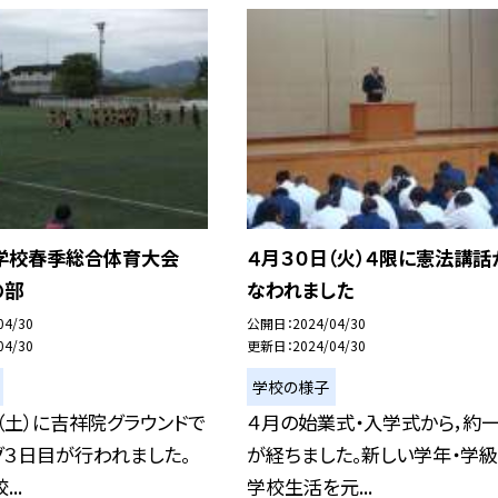
学校春季総合体育大会
４月３０日（火）４限に憲法講話
の部
なわれました
04/30
公開日
2024/04/30
04/30
更新日
2024/04/30
学校の様子
（土）に吉祥院グラウンドで
４月の始業式・入学式から，約
グ３日目が行われました。
が経ちました。新しい学年・学級
..
学校生活を元...