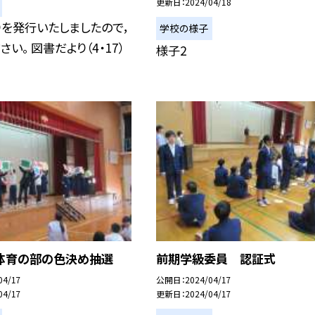
更新日
2024/04/18
を発行いたしましたので，
学校の様子
い。 図書だより（4・17）
様子2
体育の部の色決め抽選
前期学級委員 認証式
04/17
公開日
2024/04/17
04/17
更新日
2024/04/17