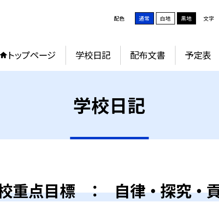
配色
通常
白地
黒地
文字
トップページ
学校日記
配布文書
予定表
学校日記
校重点目標 ： 自律 ・ 探究 ・ 