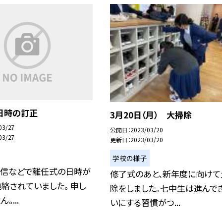
日時の訂正
3月20日（月） 大掃除
03/27
公開日
2023/03/20
03/27
更新日
2023/03/20
学校の様子
通信などで離任式の日時が
修了式のあと、新年度に向けて
絡されていました。 申し
除をしました。七中生は進んで
。...
いにする習慣がつ...