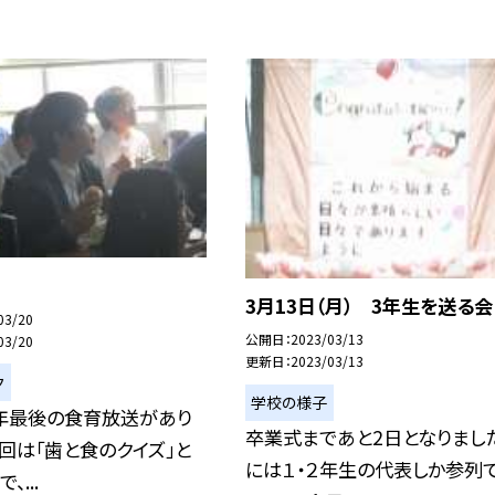
3月13日（月） 3年生を送る会
03/20
公開日
2023/03/13
03/20
更新日
2023/03/13
ク
学校の様子
年最後の食育放送があり
卒業式まであと2日となりまし
今回は「歯と食のクイズ」と
には１・２年生の代表しか参列
、...