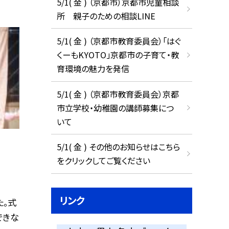
5/1( 金 ) （京都市）京都市児童相談
所 親子のための相談LINE
5/1( 金 ) （京都市教育委員会）「はぐ
くーもKYOTO」京都市の子育て・教
育環境の魅力を発信
5/1( 金 ) （京都市教育委員会）京都
市立学校・幼稚園の講師募集につ
いて
5/1( 金 ) その他のお知らせはこちら
をクリックしてご覧ください
リンク
た。式
できな