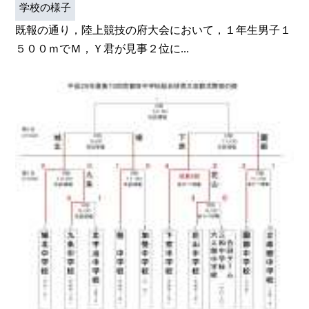
学校の様子
既報の通り，陸上競技の府大会において，１年生男子１
５００ｍでＭ，Ｙ君が見事２位に...