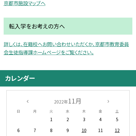
京都市施設マップへ
転入学をお考えの方へ
詳しくは、在籍校へお問い合わせいただくか、京都市教育委員
会生徒指導課ホームページをご覧ください。
カレンダー
11月
2022年
日
月
火
水
木
金
土
1
2
3
4
5
6
7
8
9
10
11
12