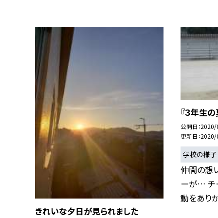
『３年生の
公開日
2020/
更新日
2020/
学校の様子
仲間の想い
ーが… チ
動をありが.
きれいな夕日が見られました