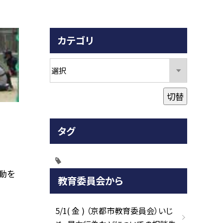
カテゴリ
切替
タグ
動を
教育委員会から
5/1( 金 ) （京都市教育委員会）いじ