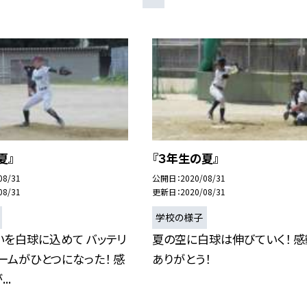
夏』
『３年生の夏』
08/31
公開日
2020/08/31
08/31
更新日
2020/08/31
学校の様子
を白球に込めて バッテリ
夏の空に白球は伸びていく！ 感
ームがひとつになった！ 感
ありがとう！
..