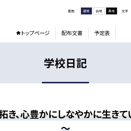
配色
通常
白地
黒地
文字
トップページ
配布文書
予定表
学校日記
拓き、心豊かにしなやかに生きて
～