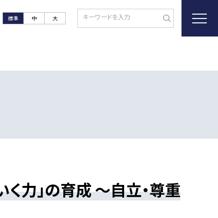
標準
中
大
いく力」の育成 ～自立・尊重