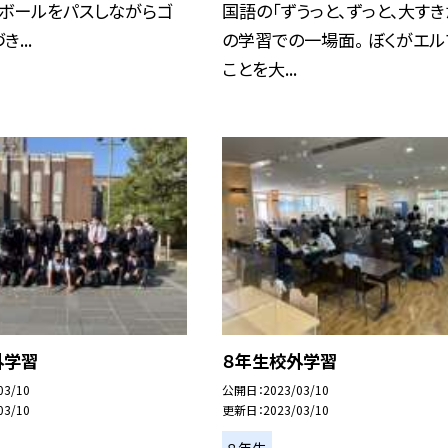
とボールをパスしながらゴ
国語の「ずうっと、ずっと、大すき
...
の学習での一場面。 ぼくがエル
ことを大...
外学習
８年生校外学習
03/10
公開日
2023/03/10
03/10
更新日
2023/03/10
８年生