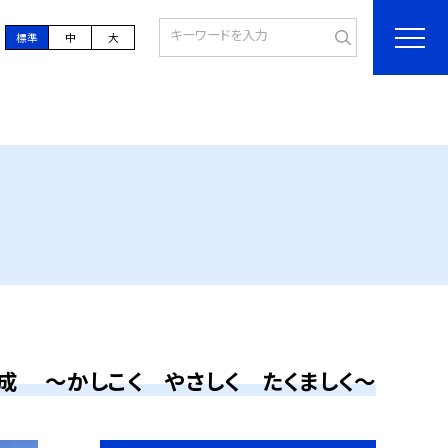
標準
中
大
成 ～かしこく やさしく たくましく～