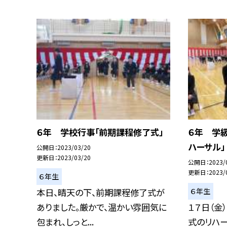
６年 学校行事「前期課程修了式」
６年 学
ハーサル」
公開日
2023/03/20
更新日
2023/03/20
公開日
2023/
更新日
2023/
６年生
６年生
本日、晴天の下、前期課程修了式が
ありました。厳かで、温かい雰囲気に
１７日（金
包まれ、しっと...
式のリハ