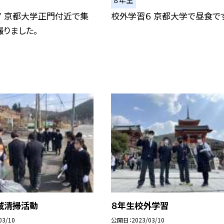
７ 京都大学正門付近で集
校外学習６ 京都大学で昼食です
りました。
域清掃活動
８年生校外学習
03/10
公開日
2023/03/10