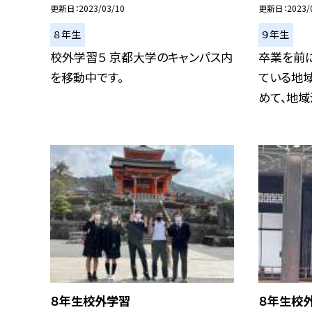
更新日
2023/03/10
更新日
2023/
８年生
９年生
校外学習５ 京都大学のキャンパス内
卒業を前
を移動中です。
ている地
めて、地域清
８年生校外学習
８年生校