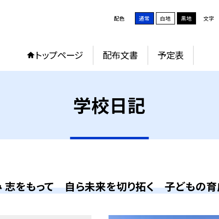
配色
通常
白地
黒地
文字
トップページ
配布文書
予定表
学校日記
 志をもって 自ら未来を切り拓く 子どもの育