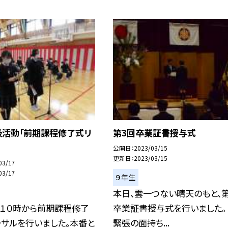
級活動「前期課程修了式リ
第3回卒業証書授与式
公開日
2023/03/15
更新日
2023/03/15
03/17
03/17
９年生
本日、雲一つない晴天のもと、
）１０時から前期課程修了
卒業証書授与式を行いました。 
ーサルを行いました。本番と
緊張の面持ち...