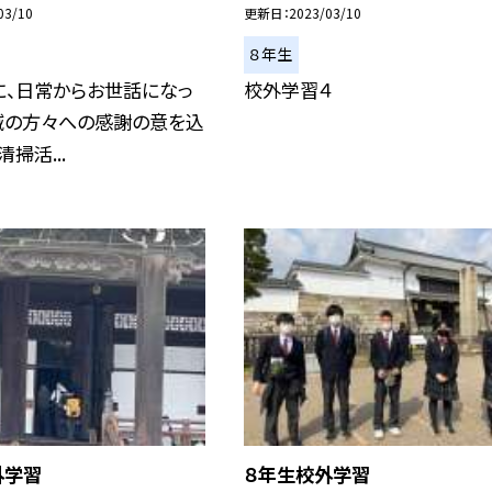
03/10
更新日
2023/03/10
８年生
に、日常からお世話になっ
校外学習４
域の方々への感謝の意を込
掃活...
外学習
８年生校外学習