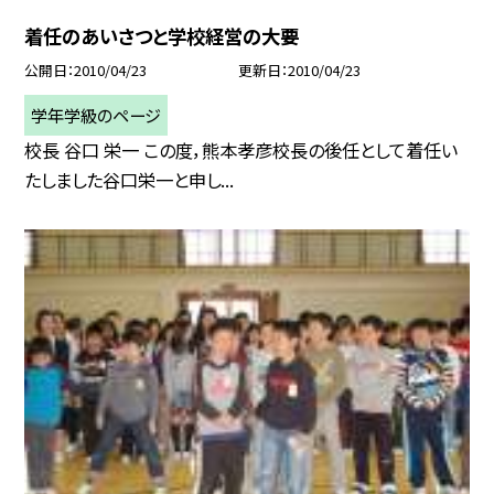
着任のあいさつと学校経営の大要
公開日
2010/04/23
更新日
2010/04/23
学年学級のページ
校長 谷口 栄一 この度，熊本孝彦校長の後任として着任い
たしました谷口栄一と申し...