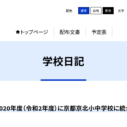
配色
通常
白地
黒地
文字
トップページ
配布文書
予定表
学校日記
2020年度（令和2年度）に京都京北小中学校に統