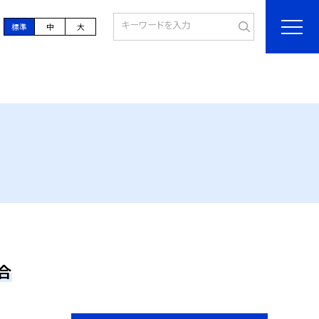
標準
中
大
合