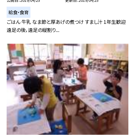
公開日
2019/04/25
更新日
2019/04/25
給食・食育
ごはん 牛乳 なま節と厚あげの煮つけ すまし汁 1年生歓迎
遠足の後，遠足の縦割り...