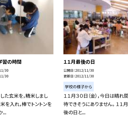
学習の時間
１１月最後の日
11/30
公開日
2012/11/30
11/30
更新日
2012/11/30
学校の様子から
した玄米を，精米しまし
１１月３０日（金），今日は晴れ
玄米を入れ，棒でトントンを
待できそうにありません。 １１
..
後の日と...