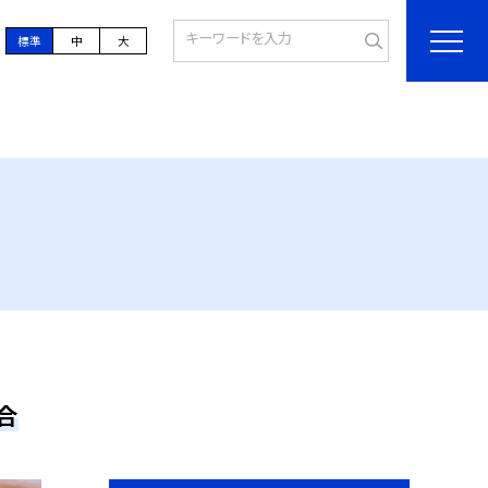
標準
中
大
合