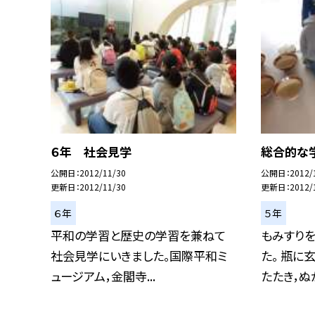
６年 社会見学
総合的な
公開日
2012/11/30
公開日
2012/
更新日
2012/11/30
更新日
2012/
６年
５年
平和の学習と歴史の学習を兼ねて
もみすりを
社会見学にいきました。国際平和ミ
た。 瓶に
ュージアム，金閣寺...
たたき，ぬか.