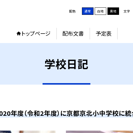
配色
通常
白地
黒地
文字
トップページ
配布文書
予定表
学校日記
2020年度（令和2年度）に京都京北小中学校に統