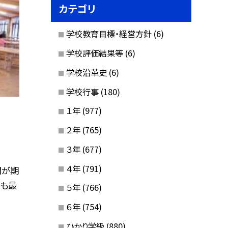
カテゴリ
学校教育目標・経営方針
(6)
学校評価結果等
(6)
学校沿革史
(6)
学校行事
(180)
１年
(977)
２年
(765)
３年
(677)
４年
(791)
間が期
月も最
５年
(766)
６年
(754)
ひかり学級
(880)