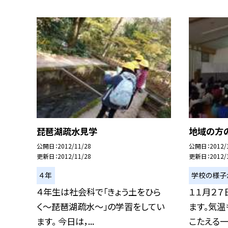
琵琶湖疏水見学
地域の方
公開日
2012/11/28
公開日
2012/
更新日
2012/11/28
更新日
2012/
４年
学校の様子
４年生は社会科で「きょう土をひら
１１月２７
く〜琵琶湖疏水〜」の学習をしてい
ます。気温
ます。 今日は，...
こたえる一.