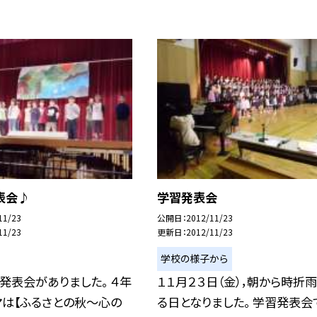
表会♪
学習発表会
11/23
公開日
2012/11/23
11/23
更新日
2012/11/23
学校の様子から
発表会がありました。 ４年
１１月２３日（金），朝から時折
マは【ふるさとの秋〜心の
る日となりました。 学習発表会