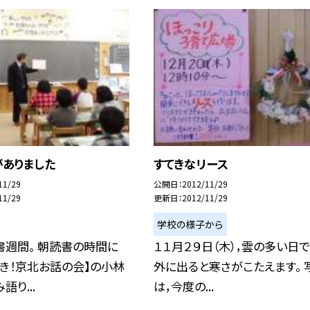
がありました
すてきなリース
11/29
公開日
2012/11/29
11/29
更新日
2012/11/29
学校の様子から
書週間。 朝読書の時間に
１１月２９日（木），雲の多い日で
き！京北お話の会】の小林
外に出ると寒さがこたえます。 
り...
は，今度の...