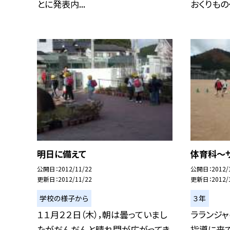
とに発表内...
おくりもの〜
明日に備えて
体育科〜
公開日
2012/11/22
公開日
2012/
更新日
2012/11/22
更新日
2012/
学校の様子から
３年
１１月２２日（木），朝は曇っていまし
ラランジ
たがだんだんと晴れ間が広がってき
指導に来て