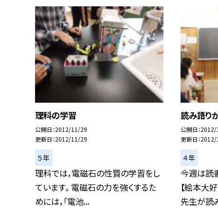
理科の学習
読み語り
公開日
2012/11/29
公開日
2012/
更新日
2012/11/29
更新日
2012/
５年
４年
理科では，電磁石の性質の学習をし
今週は読
ています。 電磁石の力を強くするた
【絵本大好
めには，「電池...
先生が読み語