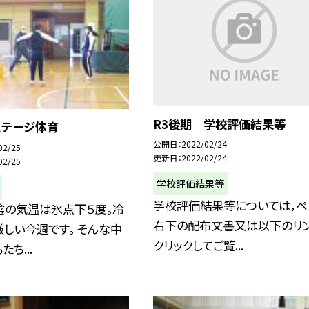
R3後期 学校評価結果等
ステージ体育
公開日
2022/02/24
02/25
更新日
2022/02/24
02/25
学校評価結果等
学校評価結果等については，ペ
陰の気温は氷点下５度。冷
右下の配布文書又は以下のリ
しい今週です。 そんな中
クリックしてご覧...
ち...