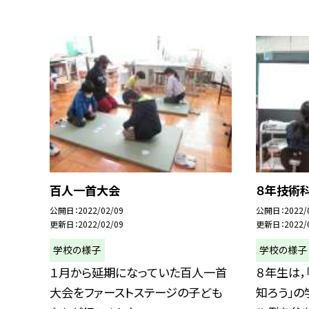
百人一首大会
８年技術
公開日
2022/02/09
公開日
2022/
更新日
2022/02/09
更新日
2022/
学校の様子
学校の様子
１月から延期になっていた百人一首
８年生は，
大会をファーストステージの子ども
知ろう」の