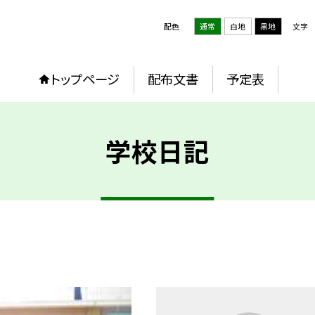
配色
通常
白地
黒地
文字
トップページ
配布文書
予定表
学校日記