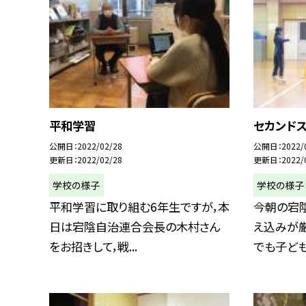
平和学習
セカンド
公開日
2022/02/28
公開日
2022/
更新日
2022/02/28
更新日
2022/
学校の様子
学校の様子
平和学習に取り組む6年生ですが，本
今朝の宕
日は宕陰自治連合会長の木村さん
え込みが厳
をお招きして，戦...
でも子どもた