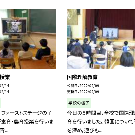
育授業
国際理解教育
02/14
公開日
2022/02/09
02/14
更新日
2022/02/09
学校の様子
，ファーストステージの子
今日の５時間目，全校で国際理
が食育・農育授業を行いま
育を行いました。 韓国について
...
を深め，遊びも...