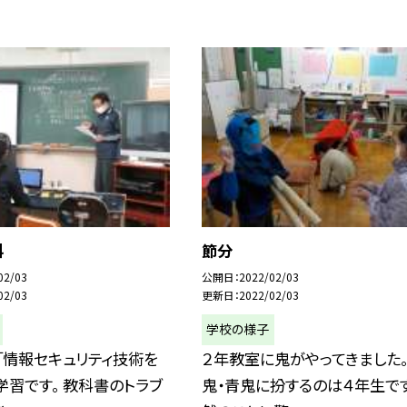
科
節分
02/03
公開日
2022/02/03
02/03
更新日
2022/02/03
学校の様子
「情報セキュリティ技術を
２年教室に鬼がやってきました。
学習です。 教科書のトラブ
鬼・青鬼に扮するのは４年生で