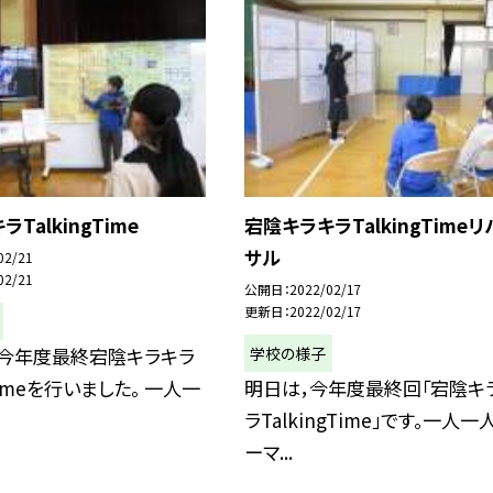
TalkingTime
宕陰キラキラTalkingTimeリ
サル
02/21
02/21
公開日
2022/02/17
更新日
2022/02/17
学校の様子
日今年度最終宕陰キラキラ
gTimeを行いました。 一人一
明日は，今年度最終回「宕陰キ
ラTalkingTime」です。一人
ーマ...