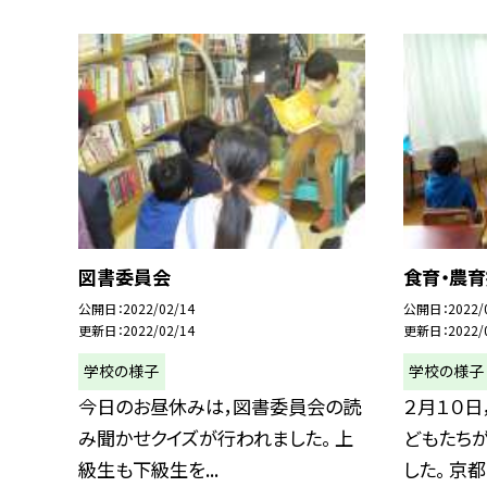
図書委員会
食育・農
公開日
2022/02/14
公開日
2022/
更新日
2022/02/14
更新日
2022/
学校の様子
学校の様子
今日のお昼休みは，図書委員会の読
２月１０日
み聞かせクイズが行われました。 上
どもたち
級生も下級生を...
した。 京都青