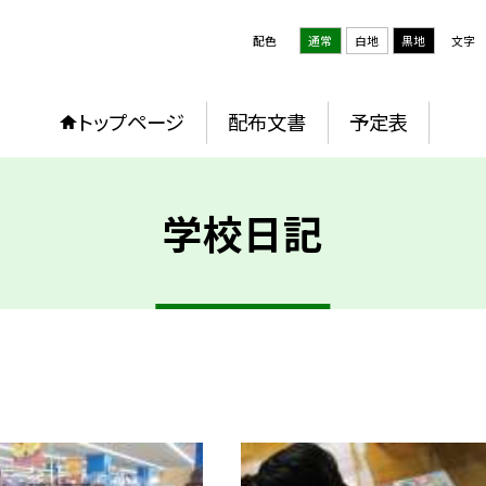
配色
通常
白地
黒地
文字
トップページ
配布文書
予定表
学校日記