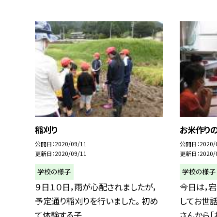
稲刈り
お米作り
公開日
2020/09/11
公開日
2020/
更新日
2020/09/11
更新日
2020/
学校の様子
学校の様子
９日１０日，雨が心配されましたが，
今日は，
予定通り稲刈りを行いました。 初め
してお世
て体験する子...
さんから「お