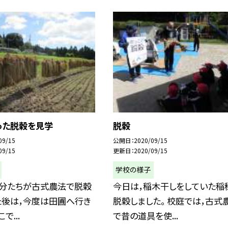
った脱穀を見学
脱穀
09/15
公開日
2020/09/15
09/15
更新日
2020/09/15
学校の様子
自分たちが古式農法で脱穀
今日は，稲木干しをしていた稲
た後は，今度は田圃へ行き
脱穀しました。 校庭では，古式
で...
で昔の道具を使...