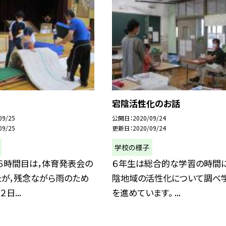
宕陰活性化のお話
09/25
公開日
2020/09/24
09/25
更新日
2020/09/24
学校の様子
６時間目は，体育発表会の
６年生は総合的な学習の時間に
たが，残念ながら雨のため
陰地域の活性化について調べ
日...
を進めています。 ...