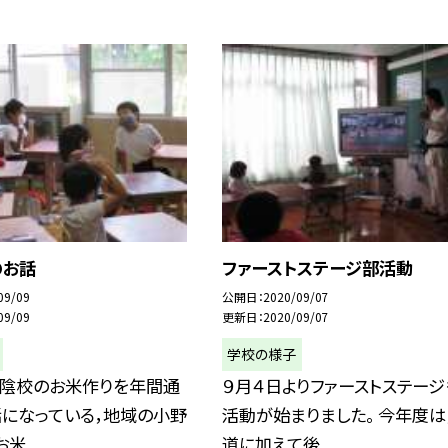
のお話
ファーストステージ部活動
09/09
公開日
2020/09/07
09/09
更新日
2020/09/07
学校の様子
宕陰校のお米作りを年間通
９月４日よりファーストステージ
話になっている，地域の小野
活動が始まりました。 今年度は
米...
道に加えて後...