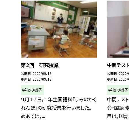
第２回 研究授業
中間テス
公開日
2020/09/18
公開日
2020/
更新日
2020/09/18
更新日
2020/
学校の様子
学校の様子
９月１７日，１年生国語科「うみのかく
中間テスト
れんぼ」の研究授業を行いました。
会・国語・
めあては，...
目は，国語..