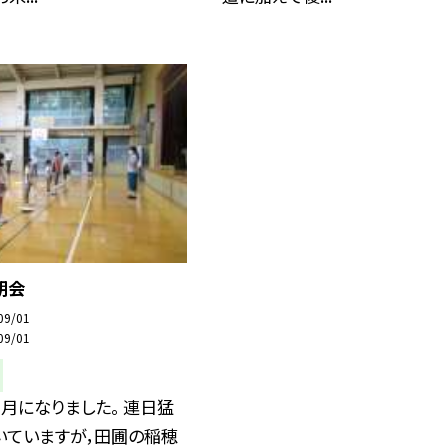
朝会
09/01
09/01
月になりました。 連日猛
いていますが，田圃の稲穂