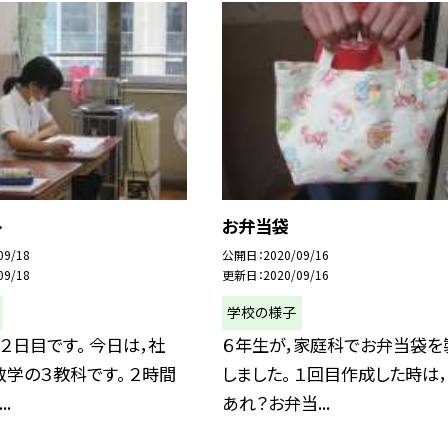
ト
お弁当袋
09/18
公開日
2020/09/16
09/18
更新日
2020/09/16
学校の様子
２日目です。 今日は，社
６年生が，家庭科でお弁当袋を
数学の３教科です。 ２時間
しました。 １回目作成した時は
.
あれ？お弁当...