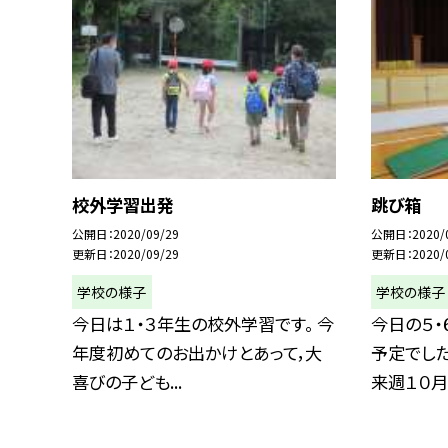
校外学習出発
跳び箱
公開日
2020/09/29
公開日
2020/
更新日
2020/09/29
更新日
2020/
学校の様子
学校の様子
今日は１・３年生の校外学習です。 今
今日の５・
年度初めてのお出かけとあって，大
予定でし
喜びの子ども...
来週１０月２