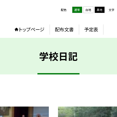
配色
通常
白地
黒地
文字
トップページ
配布文書
予定表
学校日記