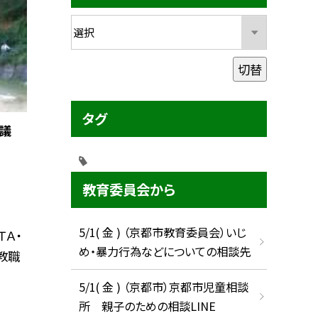
切替
タグ
協議
教育委員会から
5/1( 金 ) （京都市教育委員会）いじ
Ａ・
め・暴力行為などについての相談先
教職
5/1( 金 ) （京都市）京都市児童相談
所 親子のための相談LINE