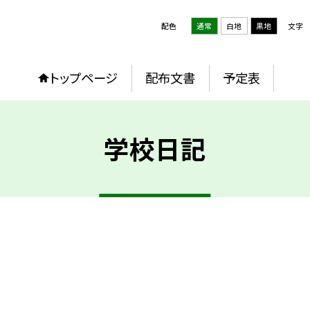
配色
通常
白地
黒地
文字
トップページ
配布文書
予定表
学校日記