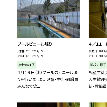
プールビニール張り
４／１１
公開日
2012/04/19
公開日
2012/
更新日
2012/04/19
更新日
2012/
学校の様子
学校の様子
４月１９日（木）プールのビニール張
児童生徒
りを行いました。 児童・生徒・教職員
入生歓迎会
みんなで協...
徒・教職員み