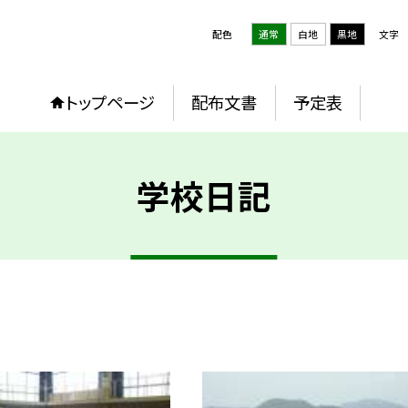
配色
通常
白地
黒地
文字
トップページ
配布文書
予定表
学校日記