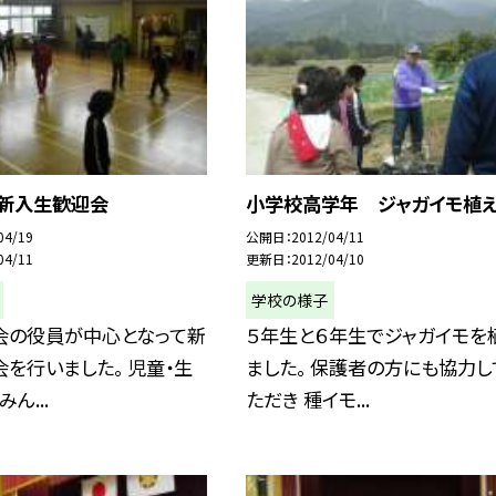
 新入生歓迎会
小学校高学年 ジャガイモ植
04/19
公開日
2012/04/11
04/11
更新日
2012/04/10
学校の様子
会の役員が中心となって新
５年生と６年生でジャガイモを
を行いました。 児童・生
ました。 保護者の方にも協力し
ん...
ただき 種イモ...