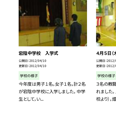
宕陰中学校 入学式
４月５日（
公開日
2012/04/10
公開日
2012/
更新日
2012/04/10
更新日
2012/
学校の様子
学校の様子
今年度は男子１名，女子１名，計２名
３名の教
が宕陰中学校に入学しました。 中学
れました。
生として，い...
校より），畑重