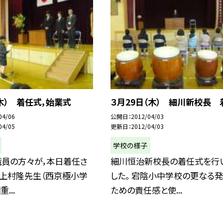
木） 着任式，始業式
３月29日（木） 細川新校長 
04/06
公開日
2012/04/03
04/05
更新日
2012/04/03
学校の様子
職員の方々が，本日着任さ
細川恒治新校長の着任式を行
 上村隆先生（西京極小学
した。 宕陰小中学校の更なる
...
ための責任感と使...