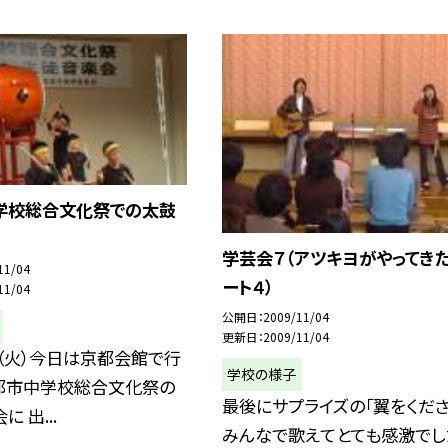
学校総合文化祭での太鼓
学芸会７（アツキヨがやってきた
11/04
ート４）
11/04
公開日
2009/11/04
更新日
2009/11/04
（火）今日は京都会館で行
学校の様子
都市中学校総合文化祭の
最後にサプライズの「翼をくださ
 出...
みんなで歌えてとても感激でし