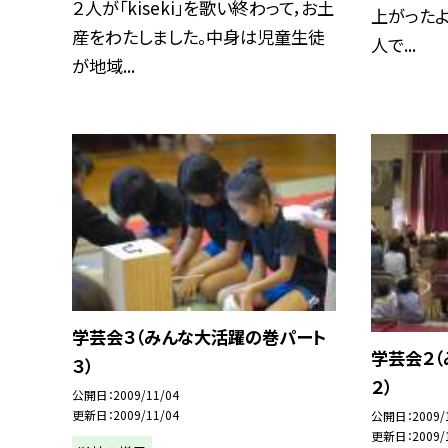
２人が「kiseki」を歌い終わって，お土
上がったよ。
産をわたしました。中身は児童生徒
人で...
が地域...
学芸会３（みんな大活躍の巻パート
学芸会２
３）
２）
公開日
2009/11/04
更新日
2009/11/04
公開日
2009/
更新日
2009/