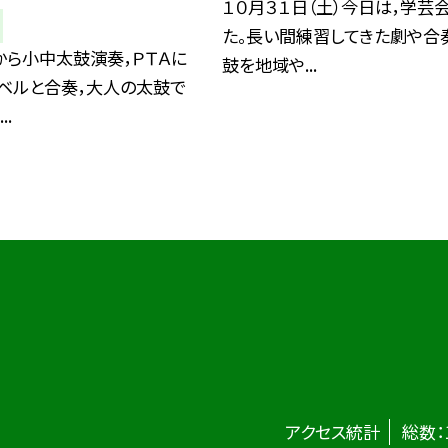
１０月３１日（土）今日は，学芸
た。長い間練習してきた劇や合
から小中太鼓演奏，ＰＴＡに
鼓を地域や...
ドベルと合奏，大人の太鼓で
..
アクセス統計
総数：