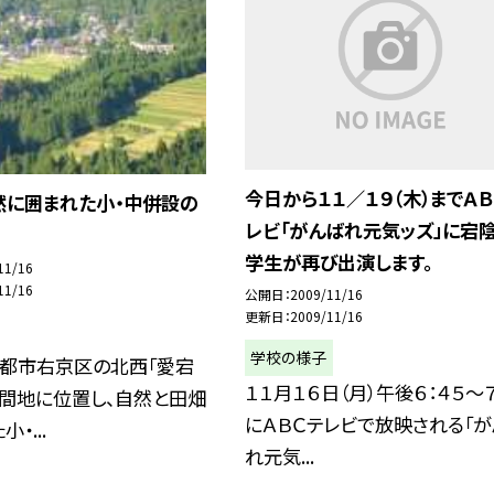
今日から１１／１９（木）までＡＢ
然に囲まれた小・中併設の
レビ「がんばれ元気ッズ」に宕
学生が再び出演します。
11/16
11/16
公開日
2009/11/16
更新日
2009/11/16
学校の様子
京都市右京区の北西「愛宕
１１月１６日（月）午後６：４５〜７
山間地に位置し、自然と田畑
にＡＢＣテレビで放映される「
・...
れ元気...