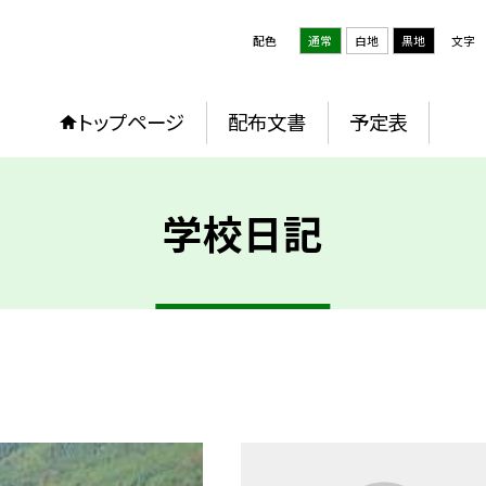
配色
通常
白地
黒地
文字
トップページ
配布文書
予定表
学校日記