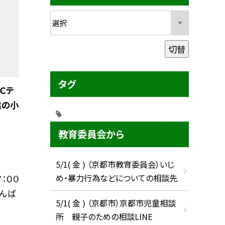
切替
タグ
Ｃテ
陰の小
教育委員会から
5/1( 金 ) （京都市教育委員会）いじ
め・暴力行為などについての相談先
：００
がんば
5/1( 金 ) （京都市）京都市児童相談
所 親子のための相談LINE