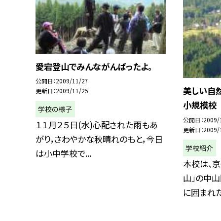
愛宕登山でみんながんばったよ。
公開日
2009/11/27
美しい自
更新日
2009/11/25
小規模校
学校の様子
公開日
2009/
１１月２５日(水)心配された雨もあ
更新日
2009/
がり，さわやかな秋晴れのもと，今日
学校紹介
は小中学校で...
本校は、
山」の中
に囲まれた小