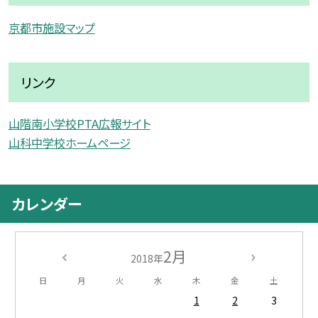
京都市施設マップ
リンク
山階南小学校PTA広報サイト
山科中学校ホームページ
カレンダー
2月
2018年
日
月
火
水
木
金
土
1
2
3