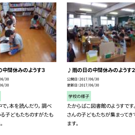
の中間休みのようす３
♪雨の日の中間休みのようす
06/30
公開日
2017/06/30
06/30
更新日
2017/06/30
学校の様子
で，本を読んだり， 調べ
たからばこ図書館のようすです。
いる子どもたちのすがたも
さんの子どもたちが集まってき
。
ます。