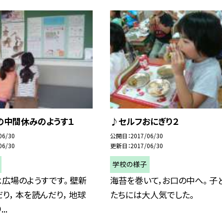
の中間休みのようす１
♪セルフおにぎり２
06/30
公開日
2017/06/30
06/30
更新日
2017/06/30
学校の様子
広場のようすです。 壁新
海苔を巻いて，お口の中へ。 子
り， 本を読んだり， 地球
たちには大人気でした。
..