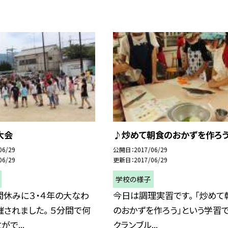
大会
♪炒めて朝食のおかずを作ろう
06/29
公開日
2017/06/29
06/29
更新日
2017/06/29
学校の様子
間休みに３・４年の大なわ
今日は調理実習です。 「炒めて
されました。 ５分間で何
のおかずを作ろう」という学習で
で...
クランブル...