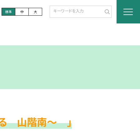
標準
中
大
る 山階南～ 」