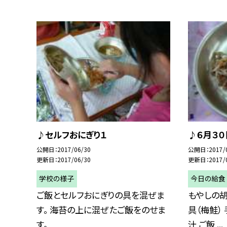
♪セルフおにぎり１
♪６月３０
公開日
2017/06/30
公開日
2017/
更新日
2017/06/30
更新日
2017/
学校の様子
今日の給食
ご飯とセルフおにぎりの具を混ぜま
もやしの胡
す。 海苔の上に混ぜたご飯をのせま
具（梅鮭）
す。
汁 ご飯 ...