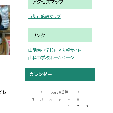
アクセスマップ
京都市施設マップ
リンク
山階南小学校PTA広報サイト
山科中学校ホームページ
カレンダー
6月
ども
2017年
日
月
火
水
木
金
土
1
2
3