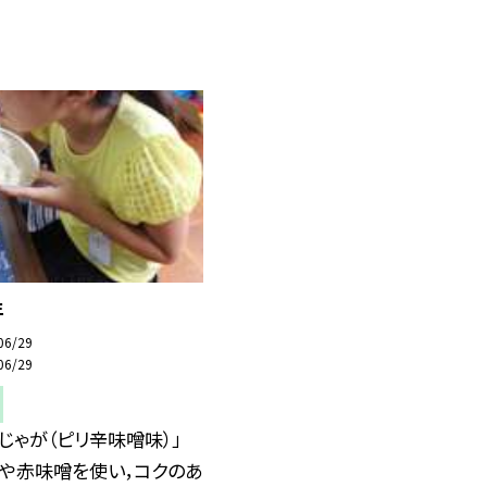
年
06/29
06/29
じゃが（ピリ辛味噌味）」
醤や赤味噌を使い，コクのあ