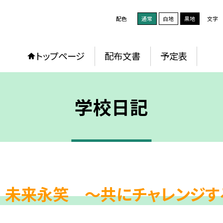
配色
通常
白地
黒地
文字
トップページ
配布文書
予定表
学校日記
 未来永笑 ～共にチャレンジす