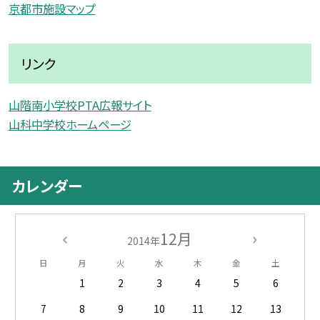
京都市施設マップ
リンク
山階南小学校PTA広報サイト
山科中学校ホームページ
カレンダー
12月
2014年
日
月
火
水
木
金
土
1
2
3
4
5
6
7
8
9
10
11
12
13