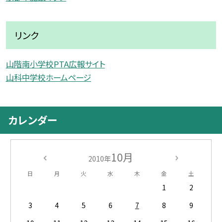
リンク
山階南小学校PTA広報サイト
山科中学校ホームページ
カレンダー
10月
2010年
日
月
火
水
木
金
土
1
2
3
4
5
6
7
8
9