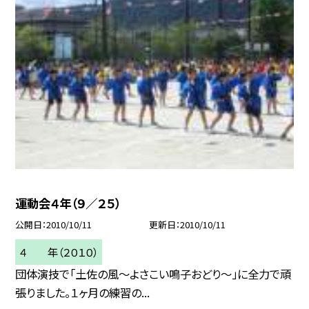
運動会４年（９／２５）
公開日
2010/10/11
更新日
2010/10/11
４ 年（２０１０）
団体演技で「土佐の風〜よさこい鳴子おどり〜」に全力で頑
張りました。１ヶ月の練習の...