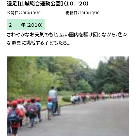
遠足【山城総合運動公園】（１０／２０）
公開日
2010/10/30
更新日
2010/10/30
２ 年（２０１０）
さわやかなお天気のもと，広い園内を駆け回りながら，色々
な遊具に挑戦する子どもたち...