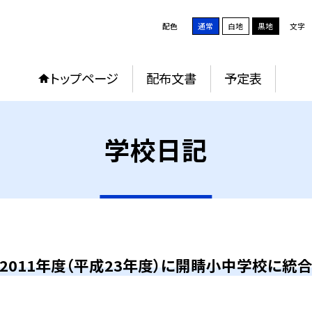
配色
通常
白地
黒地
文字
トップページ
配布文書
予定表
学校日記
2011年度（平成23年度）に開睛小中学校に統