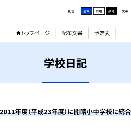
配色
通常
白地
黒地
文字
トップページ
配布文書
予定表
学校日記
2011年度（平成23年度）に開睛小中学校に統