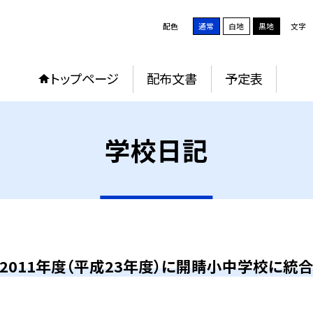
配色
通常
白地
黒地
文字
トップページ
配布文書
予定表
学校日記
2011年度（平成23年度）に開睛小中学校に統