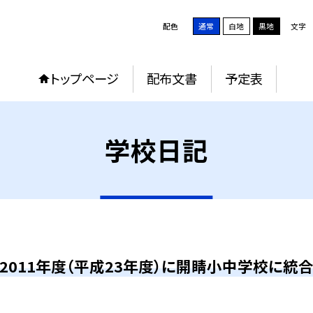
配色
通常
白地
黒地
文字
トップページ
配布文書
予定表
学校日記
2011年度（平成23年度）に開睛小中学校に統