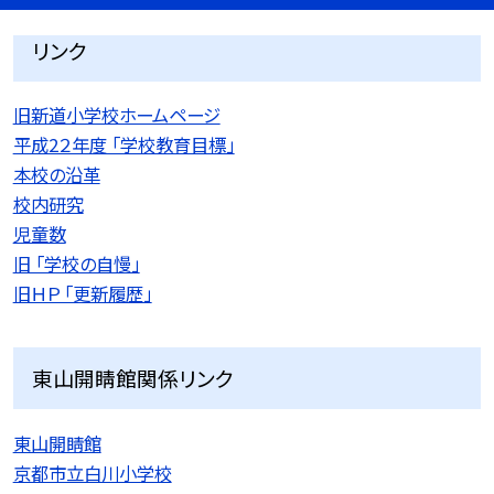
リンク
旧新道小学校ホームページ
平成2２年度 「学校教育目標」
本校の沿革
校内研究
児童数
旧 「学校の自慢」
旧ＨＰ 「更新履歴」
東山開睛館関係リンク
東山開睛館
京都市立白川小学校