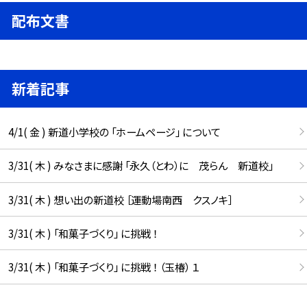
配布文書
新着記事
4/1( 金 ) 新道小学校の 「ホームページ」 について
3/31( 木 ) みなさまに感謝 「永久（とわ）に 茂らん 新道校」
3/31( 木 ) 想い出の新道校 ［運動場南西 クスノキ］
3/31( 木 ) 「和菓子づくり」 に挑戦 ！
3/31( 木 ) 「和菓子づくり」 に挑戦 ！ （玉椿） １