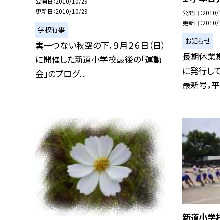
公開日
2010/10/29
更新日
2010/10/29
公開日
2010/
更新日
2010/
学校行事
お知らせ
雲一つない秋空の下，９月２６日（日）
長期休業
に開催した新道小学校最後の「運動
に発行して
会」のプログ...
最新号，平成
新道小学校