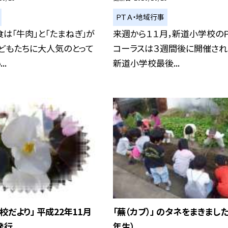
ＰＴＡ・地域行事
は「牛肉」と「たまねぎ」が
来週から１１月，新道小学校のＰ
どもたちに大人気のとって
コーラスは３週間後に開催され
..
新道小学校最後...
校だより」 平成22年11月
「蕪（カブ）」 のタネをまきました
発行
年生）