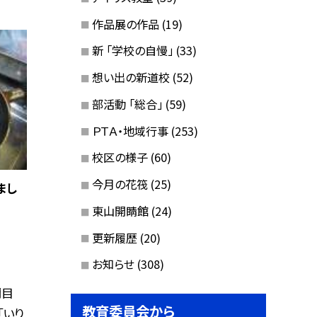
作品展の作品
(19)
新 「学校の自慢」
(33)
想い出の新道校
(52)
部活動 「総合」
(59)
ＰＴＡ・地域行事
(253)
校区の様子
(60)
今月の花筏
(25)
まし
東山開睛館
(24)
更新履歴
(20)
お知らせ
(308)
間目
教育委員会から
「いり