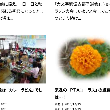
目前に控え，一日一日と秋
「大文字駅伝支部予選会」，「校
を感じる季節になってきま
ラソン大会」，いよいよ今までこ
深ま...
つと走り続け...
は 「カレーうどん」 でし
来週の 「ＰＴＡコーラス」 の練
は… ！
10/29
公開日
2010/10/29
10/29
更新日
2010/10/29