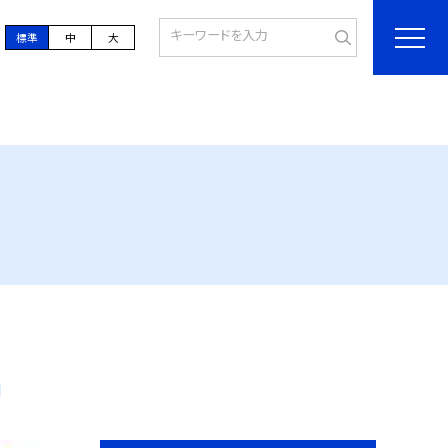
標準
中
大
合