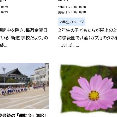
10/29
公開日
2010/10/28
10/29
更新日
2010/10/28
２年生のページ
期間中を除き，毎週金曜日
２年生の子どもたちが屋上の２
いる「新道 学校だより」の
の学級園で，「蕪（カブ）」のタネ
...
しました。...
最後の 「運動会」 （綱引