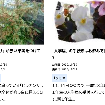
サ」 が赤い果実をつけて
「入学届」 の手続きはお済みで
？
10/30
公開日
2010/10/30
10/21
更新日
2010/10/28
お知らせ
育っている「ピラカンサ」，
１１月４日（木）まで，平成２３
木全体が真っ白に見えるほ
１年生の入学届の受付を行って
...
す。新１年生...