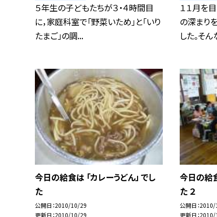
５年生の子どもたちが３・４時間目
１１月を
に，家庭科室で「野菜いため」と「いり
の深まり
たまご」の調...
した。そんな
今日の給食は 「カレーうどん」 でし
今日の給食
た
た ２
公開日
2010/10/29
公開日
2010/
更新日
2010/10/29
更新日
2010/