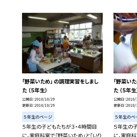
「野菜いため」 の調理実習をしまし
「野菜いた
た （５年生）
た （５年生
公開日
2010/10/29
公開日
2010/
更新日
2010/10/29
更新日
2010/
５年生のページ
５年生のペ
５年生の子どもたちが３・４時間目
５年生の子
に，家庭科室で「野菜いため」と「いり
に，家庭科