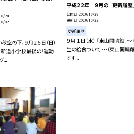
平成２２年 ９月の 「更新履歴
公開日
2010/10/28
10/28
更新日
2010/10/22
10/02
更新履歴
９月 １日（水） 「東山開睛館」〜
秋空の下，９月２６日（日）
生の給食ついて 〜（東山開睛館
た新道小学校最後の「運動
すす...
...