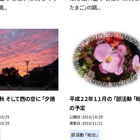
...
たまご」の調...
秋 そして西の空に 「夕焼
平成２２年１１月の 「部活動 「総
の予定
10/29
公開日
2010/10/29
10/29
更新日
2010/11/21
部活動 「総合」