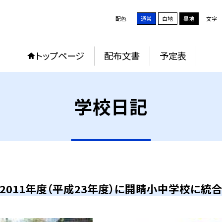
配色
通常
白地
黒地
文字
トップページ
配布文書
予定表
学校日記
2011年度（平成23年度）に開睛小中学校に統