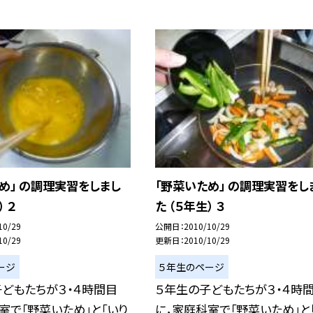
め」 の調理実習をしまし
「野菜いため」 の調理実習をし
） ２
た （５年生） ３
10/29
公開日
2010/10/29
10/29
更新日
2010/10/29
ージ
５年生のページ
どもたちが３・４時間目
５年生の子どもたちが３・４時
室で「野菜いため」と「いり
に，家庭科室で「野菜いため」と