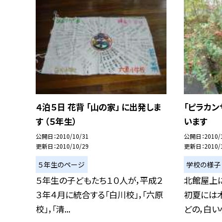
４泊５日 花背 「山の家」 に出発しま
「ピラカン
す （５年生）
います
公開日
2010/10/31
公開日
2010/
更新日
2010/10/29
更新日
2010/
５年生のページ
学校の様子
５年生の子どもたち１０人が，平成２
北館屋上に
３年４月に統合する「白川校」，「六原
初夏には
校」，「清...
どの，白い小