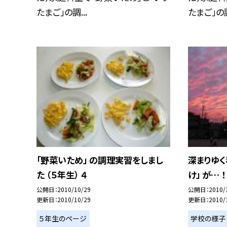
たまご」の調...
たまご」の調
「野菜いため」 の調理実習をしまし
深まりゆく
た （５年生） ４
け」 が… ！
公開日
2010/10/29
公開日
2010/
更新日
2010/10/29
更新日
2010/
５年生のページ
学校の様子