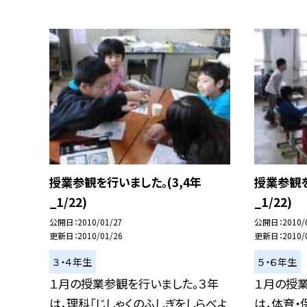
授業参観を行いました。(3,4年
授業参観を
_1/22)
_1/22)
公開日
2010/01/27
公開日
2010/
更新日
2010/01/26
更新日
2010/
３・４年生
５・６年生
１月の授業参観を行いました。３年
１月の授
は，理科「じしゃくのふしぎをしらべよ
は，体育・