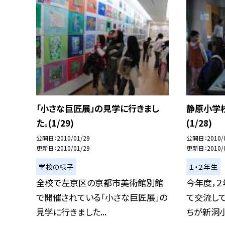
「小さな巨匠展」の見学に行きまし
静原小学
た。(1/29)
(1/28)
公開日
2010/01/29
公開日
2010/
更新日
2010/01/29
更新日
2010/
学校の様子
１・２年生
全校で左京区の京都市美術館別館
今年度，２
で開催されている「小さな巨匠展」の
て交流し
見学に行きました...
ちが新洞小