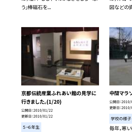
う」棒磁石を...
図などの資料
京都伝統産業ふれあい館の見学に
中間マラソ
行きました。(1/20)
公開日
2010/
更新日
2010/
公開日
2010/01/22
更新日
2010/01/22
学校の様子
５・６年生
毎年，寒