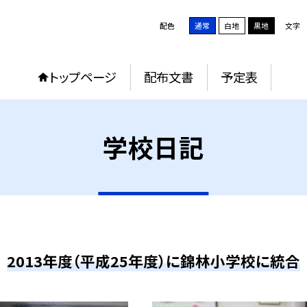
配色
通常
白地
黒地
文字
トップページ
配布文書
予定表
学校日記
2013年度（平成25年度）に錦林小学校に統合