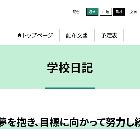
配色
通常
白地
黒地
文字
トップページ
配布文書
予定表
学校日記
夢を抱き、目標に向かって努力し