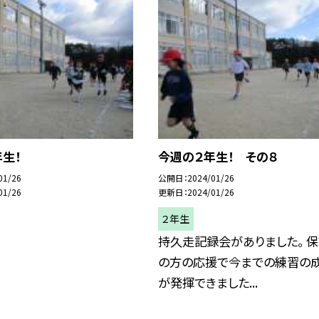
生！
今週の２年生！ その８
01/26
公開日
2024/01/26
01/26
更新日
2024/01/26
２年生
持久走記録会がありました。 
の方の応援で今までの練習の
が発揮できました...