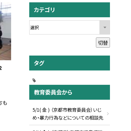
カテゴリ
切替
タグ
２
教育委員会から
方も
5/1( 金 ) （京都市教育委員会）いじ
め・暴力行為などについての相談先