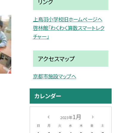
リンク
上鳥羽小学校旧ホームページへ
啓林館「わくわく算数スマートレク
チャー」
アクセスマップ
京都市施設マップへ
カレンダー
1月
2023年
日
月
火
水
木
金
土