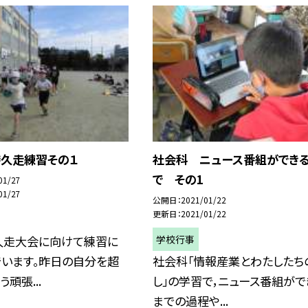
持久走練習その１
社会科 ニュース番組ができ
で その1
01/27
01/27
公開日
2021/01/22
更新日
2021/01/22
学校行事
持久走大会に向けて練習に
でいます。昨日の自分を超
社会科「情報産業とわたしたち
頑張...
し」の学習で，ニュース番組がで
までの過程や...