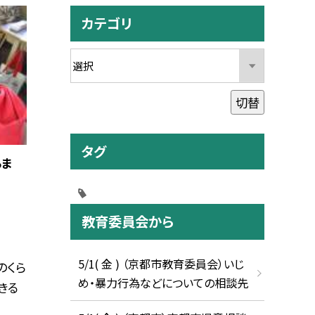
カテゴリ
切替
タグ
るま
教育委員会から
5/1( 金 ) （京都市教育委員会）いじ
のくら
め・暴力行為などについての相談先
きる