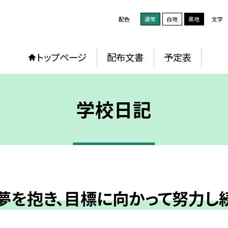
配色
通常
白地
黒地
文字
トップページ
配布文書
予定表
学校日記
夢を抱き、目標に向かって努力し