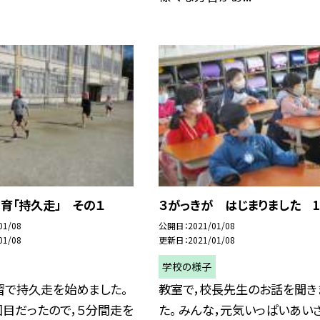
育「持久走」 その１
３がっきが はじまりました 
01/08
公開日
2021/01/08
01/08
更新日
2021/01/08
学校の様子
習で持久走を始めました。
教室で，校長先生のお話を聞き
回目だったので，５分間走を
た。 みんな，元気いっぱいあい