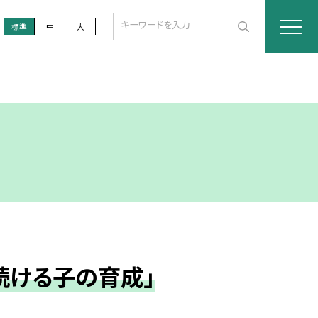
標準
中
大
続ける子の育成」