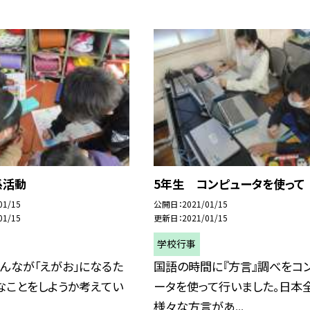
係活動
5年生 コンピュータを使って
01/15
公開日
2021/01/15
01/15
更新日
2021/01/15
学校行事
んなが「えがお」になるた
国語の時間に『方言』調べをコ
なことをしようか考えてい
ータを使って行いました。日本
様々な方言があ...