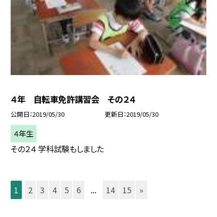
４年 自転車免許講習会 その２４
公開日
2019/05/30
更新日
2019/05/30
４年生
その２４ 学科試験もしました
1
2
3
4
5
6
...
14
15
»