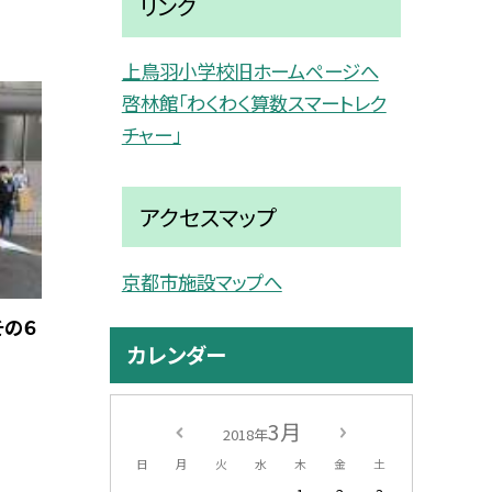
リンク
上鳥羽小学校旧ホームページへ
啓林館「わくわく算数スマートレク
チャー」
アクセスマップ
京都市施設マップへ
その６
カレンダー
3月
2018年
日
月
火
水
木
金
土