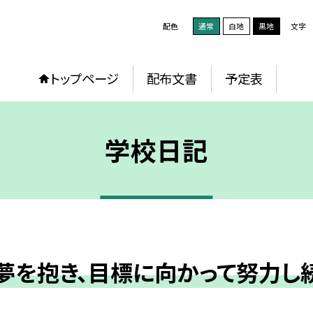
配色
通常
白地
黒地
文字
トップページ
配布文書
予定表
学校日記
夢を抱き、目標に向かって努力し