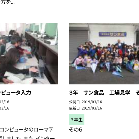
を...
ンピュータ入力
３年 サン食品 工場見学 
03/16
公開日
2019/03/16
03/16
更新日
2019/03/16
３年生
，コンピュータのローマ字
その６
しました。また，インター