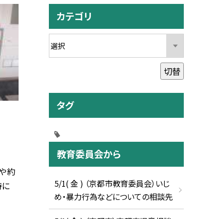
カテゴリ
切替
タグ
教育委員会から
や約
5/1( 金 ) （京都市教育委員会）いじ
時に
め・暴力行為などについての相談先