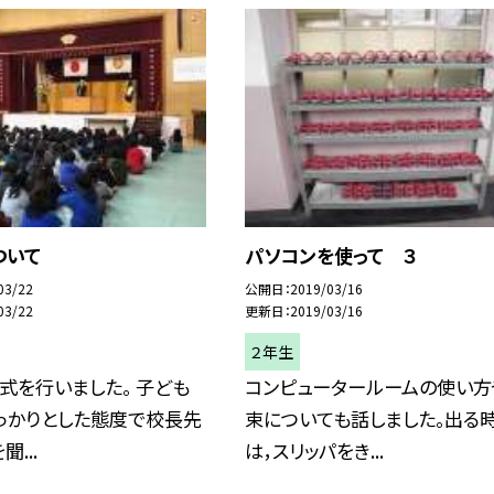
ついて
パソコンを使って ３
03/22
公開日
2019/03/16
03/22
更新日
2019/03/16
２年生
式を行いました。 子ども
コンピュータールームの使い方
っかりとした態度で校長先
束についても話しました。出る
...
は，スリッパをき...