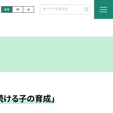
標準
中
大
続ける子の育成」