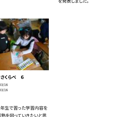
を発表しました。
さくらべ ６
03/16
03/16
１年生で習った学習内容を
習熟を図っていきたいと思