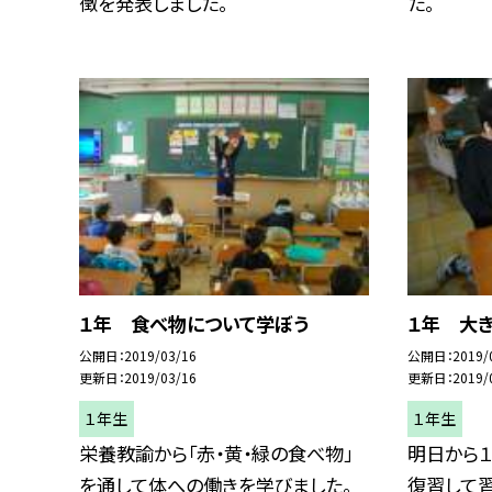
徴を発表しました。
た。
１年 食べ物について学ぼう
１年 大き
公開日
2019/03/16
公開日
2019/
更新日
2019/03/16
更新日
2019/
１年生
１年生
栄養教諭から「赤・黄・緑の食べ物」
明日から
を通して体への働きを学びました。
復習して