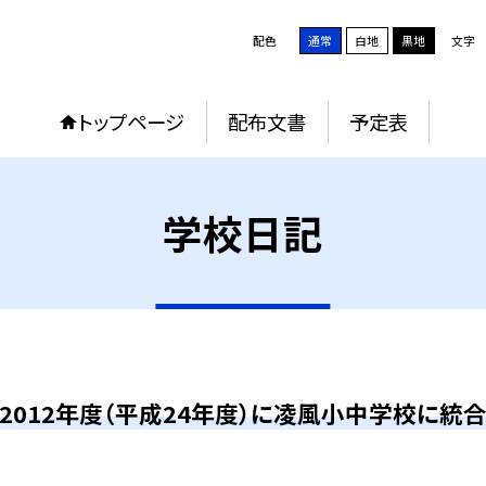
配色
通常
白地
黒地
文字
トップページ
配布文書
予定表
学校日記
2012年度（平成24年度）に凌風小中学校に統