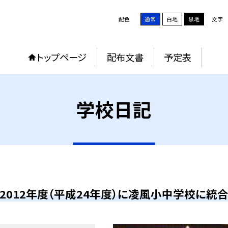
配色
通常
白地
黒地
文字
トップページ
配布文書
予定表
学校日記
2012年度（平成24年度）に凌風小中学校に統