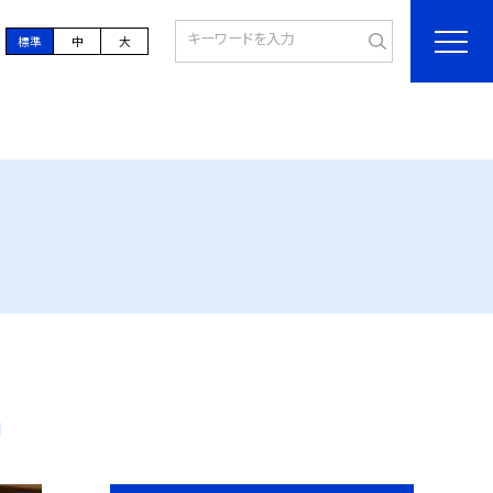
標準
中
大
合