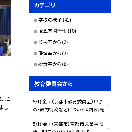
カテゴリ
学校の様子
(41)
凌風学園情報
(10)
校長室から
(2)
保健室から
(2)
給食室から
(0)
教育委員会から
は，１
5/1( 金 ) （京都市教育委員会）いじ
まし
め・暴力行為などについての相談先
5/1( 金 ) （京都市）京都市児童相談
所 親子のための相談LINE