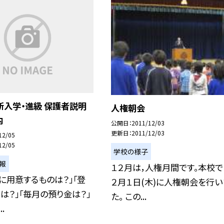
新入学・進級 保護者説明
人権朝会
内
公開日
2011/12/03
更新日
2011/12/03
12/05
12/05
学校の様子
報
１２月は，人権月間です。本校で
に用意するものは？」「登
２月１日(木)に人権朝会を行い
は？」「毎月の預り金は？」
た。 この...
.