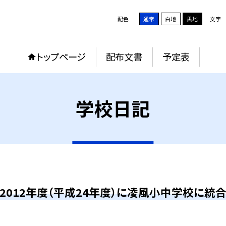
配色
通常
白地
黒地
文字
トップページ
配布文書
予定表
学校日記
2012年度（平成24年度）に凌風小中学校に統