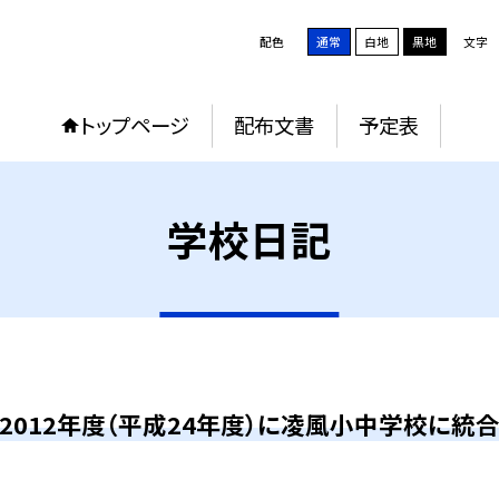
配色
通常
白地
黒地
文字
トップページ
配布文書
予定表
学校日記
2012年度（平成24年度）に凌風小中学校に統